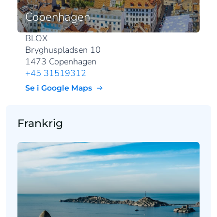
Copenhagen
BLOX
Bryghuspladsen 10
1473 Copenhagen
+45 31519312
Se i Google Maps
Frankrig