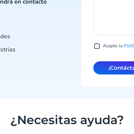
ndrá en contacto
ades
Acepto la
Polí
strias
¡Contác
¿Necesitas ayuda?