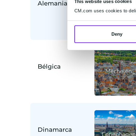
This website uses cookies
Alemania
Volkach
CM.com uses cookies to deliv
Deny
Bélgica
Mechelen
Dinamarca
Copenhagen