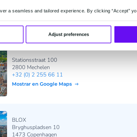
97332 Volkach
+49 32 221 09 6288
er a seamless and tailored experience. By clicking “Accept” yo
Mostrar en Google Maps
Adjust preferences
Stationsstraat 100
2800 Mechelen
+32 (0) 2 255 66 11
Mostrar en Google Maps
BLOX
Bryghuspladsen 10
1473 Copenhagen