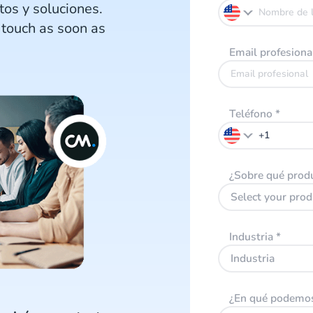
os y soluciones.
 touch as soon as
Email profesion
Teléfono
*
¿Sobre qué produ
Select your prod
Industria
*
Industria
¿En qué podemos