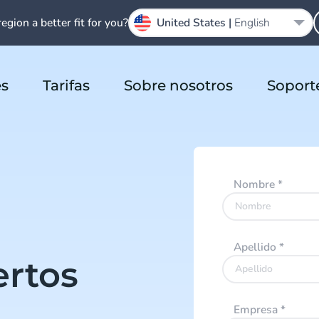
region a better fit for you?
United States |
English
es
Tarifas
Sobre nosotros
Soport
Nombre
*
Apellido
*
ertos
Empresa
*