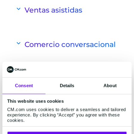
Ventas asistidas
Asesorar a los clientes, despejar
dudas y realizar la venta
Ayuda a tus clientes en su compra y
Comercio conversacional
da consejos personales. El 88%
compra más con recomendaciones de
Crea un customer journey completo y
empleados.
personal en WhatsApp
Convierte las conversaciones
Saber más
interactivas en WhatsApp en
Consent
Details
About
conversiones. Garantiza una
Mejora la experiencia del
experiencia de compra completa y de
This website uses cookies
cliente con WhatsApp
principio a fin en una única pantalla de
CM.com uses cookies to deliver a seamless and tailored
chat.
Business
experience. By clicking “Accept” you agree with these
cookies.
Saber más