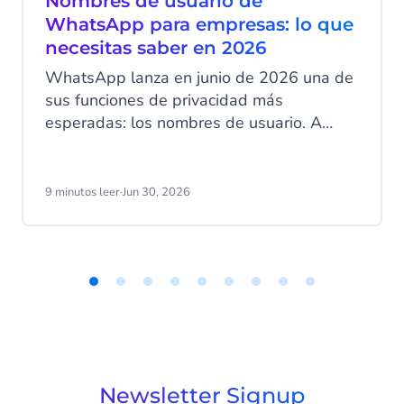
Nombres de usuario de
WhatsApp para empresas: lo que
necesitas saber en 2026
WhatsApp lanza en junio de 2026 una de
sus funciones de privacidad más
esperadas: los nombres de usuario. A
partir de esa fecha, tus clientes podrán
ocultar su número de teléfono al contactar
con tu empresa a través de WhatsApp
9 minutos leer
·
Jun 30, 2026
Business. Ese cambio tiene implicaciones
directas en cómo identificas clientes,
gestionas campañas y estructuras tus
datos.
Item
1
of
9
Newsletter Signup