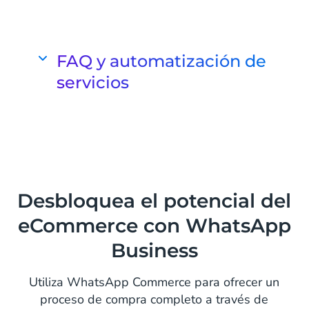
Envía actualizaciones de envío y
seguimiento de productos
Comparte información clave,
FAQ y automatización de
actualizaciones de estado y
servicios
confirmaciones de entrega a través de
WhatsApp para mantener informados
Automatizar tareas y preguntas
a tus clientes.
repetitivas
Leer más
Optimiza la respuesta a preguntas
repetitivas implementando un chatbot
de preguntas frecuentes en
Desbloquea el potencial del
WhatsApp. Aligera la carga de
eCommerce con WhatsApp
trabajo de tu equipo de atención al
cliente.
Business
Leer más
Utiliza WhatsApp Commerce para ofrecer un
proceso de compra completo a través de