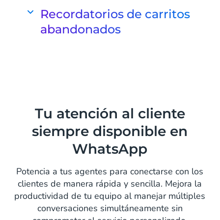
La gente se ve abrumada por los
Recordatorios de carritos
mensajes de las empresas,
abandonados
especialmente durante los periodos
de rebajas. Utiliza la plataforma
Reconecta con tus clientes y cierra la
WhatsApp Business para anunciar tus
venta
ofertas y destacar.
Obtén hasta un 30% de conversión de
Saber más
carritos abandonados a través de
mensajes de re-contactación en
Tu atención al cliente
WhatsApp. Permite que tus clientes
siempre disponible en
redescubran su lista de deseos y
concreten esa venta.
WhatsApp
Saber más
Potencia a tus agentes para conectarse con los
clientes de manera rápida y sencilla. Mejora la
productividad de tu equipo al manejar múltiples
conversaciones simultáneamente sin