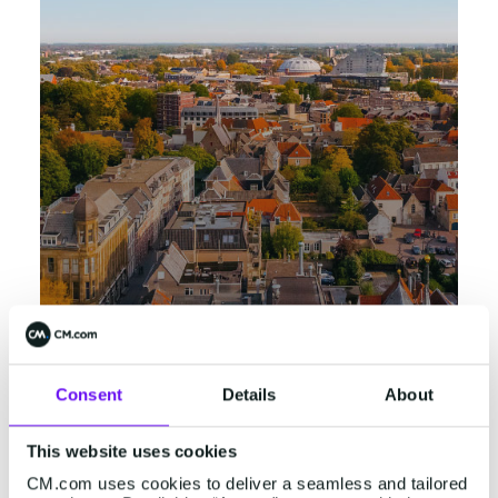
Breda
Consent
Details
About
Konijnenberg 24
4825 BD Breda
+31 (0)76 5727000
This website uses cookies
CM.com uses cookies to deliver a seamless and tailored
Weergeven in Google Maps