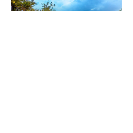
Amsterdam
Nachtwachtlaan 20
1058 EA Amsterdam
+31 (0) 76 572 70 00
Weergeven in Google Maps