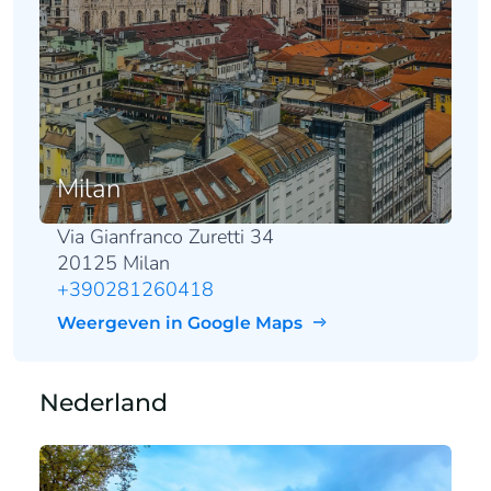
Milan
Via Gianfranco Zuretti 34
20125 Milan
+390281260418
Weergeven in Google Maps
Nederland