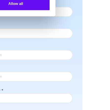
Allow all
r
*