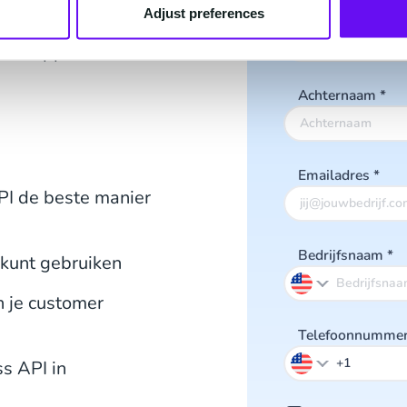
iken
Adjust preferences
Voornaam
WhatsApp Business
Achternaam
*
Emailadres
*
I de beste manier
Bedrijfsnaam
*
kunt gebruiken
n je customer
Telefoonnumme
s API in