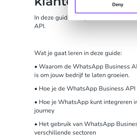
klanten te bere
Deny
In deze guide leer je alles over de 
API.
Wat je gaat leren in deze guide:
• Waarom de WhatsApp Business AP
is om jouw bedrijf te laten groeien.
• Hoe je de WhatsApp Business API 
• Hoe je WhatsApp kunt integreren i
journey
• Het gebruik van WhatsApp Busines
verschillende sectoren