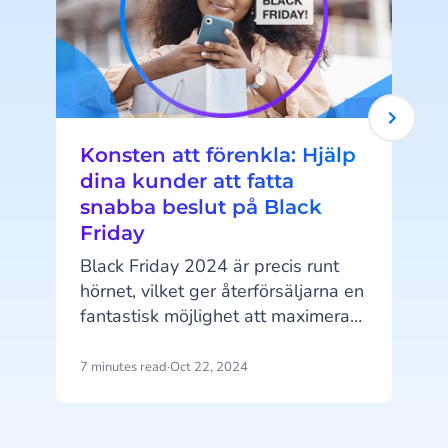
Konsten att förenkla: Hjälp
dina kunder att fatta
snabba beslut på Black
Friday
k
Black Friday 2024 är precis runt
hörnet, vilket ger återförsäljarna en
fantastisk möjlighet att maximera
sin försäljning. Men det är inte lätt
att sticka ut i ett så
7 minutes read
·
Oct 22, 2024
5
i
konkurrensutsatt evenemang.
f
Konsumenterna förväntar sig
attraktiva erbjudanden, snabba