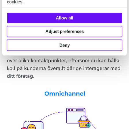
bärbar dator eller i en fysisk butik.
cookies.
Detta innebär också att kunderna upplever ett
Allow all
varumärke, inte en kanal inom varumärket. Alla
kanaler är anpassade till kundens behov, och
Adjust preferences
kunden kan själv välja vilken kanal som passar
bäst. Omnichannel möjliggör också bättre
Deny
spårning och tillskrivning av kundinteraktioner
över olika kontaktpunkter, eftersom du kan hålla
koll på kunderna överallt där de interagerar med
ditt företag.