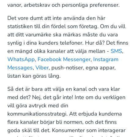
vanor, arbetskrav och personliga preferenser.
Omnichannel: Enhetligt kundfokuserat
engagemang över flera kanaler
Det vore dumt att inte använda den här
statistiken till din fördel som företag. Om du vill
Vilken strategi är bäst för ditt företag?
att ditt varumärke ska märkas måste du vara
synlig i dina kunders telefoner. Hur då? Det finns
en mängd olika kanaler att välja mellan -
SMS
,
WhatsApp
,
Facebook Messenger
,
Instagram
Messages
,
Viber
, push-notiser, egna appar,
listan kan göras lång.
Så det är bara att välja en kanal och vara klar
med det? Nej, det går inte! Inte om du verkligen
vill göra avtryck med din
kommunikationsstrategi. Att erbjuda kunderna
flera kanaler börjar bli normen, och det finns
goda skäl till det. Konsumenter som interagerar