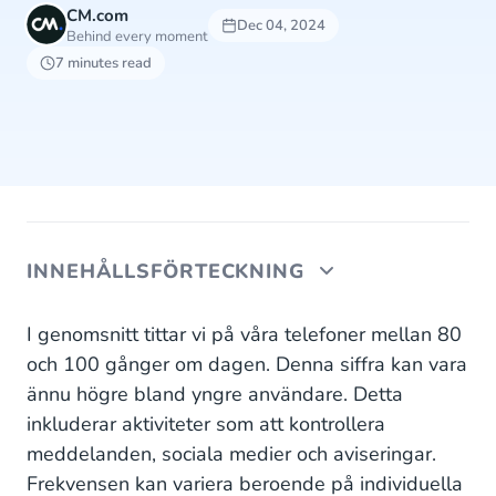
CM.com
Dec 04, 2024
Behind every moment
7 minutes read
INNEHÅLLSFÖRTECKNING
Single Channel: Grundläggande kundinteraktion
I genomsnitt tittar vi på våra telefoner mellan 80
och 100 gånger om dagen. Denna siffra kan vara
Multichannel: Separata upplevelser via flera
ännu högre bland yngre användare. Detta
kanaler
inkluderar aktiviteter som att kontrollera
Cross-Channel: Produktfokuserat engagemang via
meddelanden, sociala medier och aviseringar.
flera kanaler
Frekvensen kan variera beroende på individuella