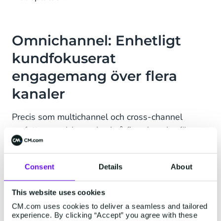
Omnichannel: Enhetligt
kundfokuserat
engagemang över flera
kanaler
Precis som multichannel och cross-channel
omfattar omnichannel också flera kanaler för
kundengagemang. Omnichannel integrerar dock
dessa kanaler för att skapa en enhetlig,
Consent
Details
About
kundcentrerad upplevelse. Alla kontaktkanaler
är sammankopplade, vilket ger en helt sömlös
This website uses cookies
kundupplevelse - oavsett om kunden handlar
CM.com uses cookies to deliver a seamless and tailored
online från en mobil enhet, via Facebook, en
experience. By clicking “Accept” you agree with these