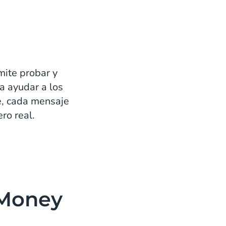
mite probar y
a ayudar a los
te, cada mensaje
ro real.
cMoney