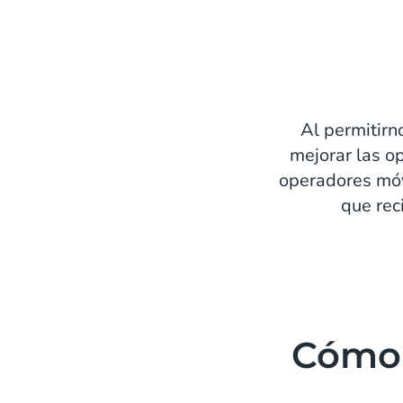
Al permitirn
mejorar las o
operadores móvi
que rec
Cómo 