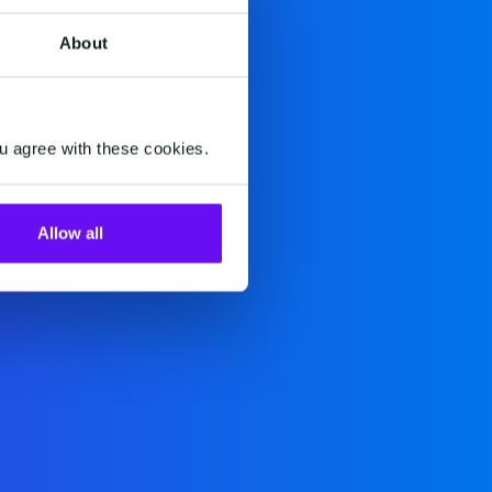
About
u agree with these cookies.
Allow all