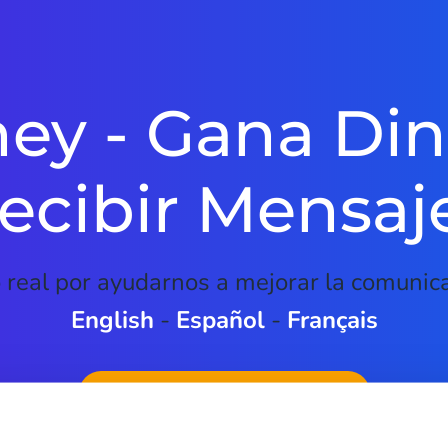
y - Gana Din
ecibir Mensaj
 real por ayudarnos a mejorar la comunic
English
-
Español
-
Français
Descarga McMoney 3.12.3