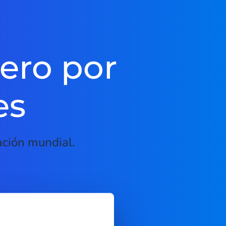
ero por
es
ación mundial.