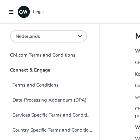
Legal
Legal
M
W
CM.com Terms and Conditions
CM
Ko
Terms and Conditions
K
w
Data Processing Addendum (DPA)
CM
Services Specific Terms and Conditions
pe
We
Country Specific Terms and Conditions
Wa