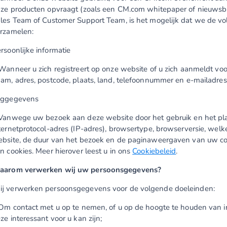
ze producten opvraagt (zoals een CM.com whitepaper of nieuwsbr
les Team of Customer Support Team, is het mogelijk dat we de 
rzamelen:
rsoonlijke informatie
Wanneer u zich registreert op onze website of u zich aanmeldt vo
am, adres, postcode, plaats, land, telefoonnummer en e-mailadres, 
oggegevens
Vanwege uw bezoek aan deze website door het gebruik en het pla
ternetprotocol-adres (IP-adres), browsertype, browserversie, welk
bsite, de duur van het bezoek en de paginaweergaven van uw co
n cookies. Meer hierover leest u in ons
Cookiebeleid
.
aarom verwerken wij uw persoonsgegevens?
j verwerken persoonsgegevens voor de volgende doeleinden:
Om contact met u op te nemen, of u op de hoogte te houden van 
ze interessant voor u kan zijn;