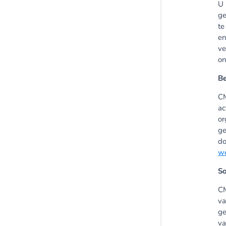
U 
ge
te
en
ve
on
Be
CM
ac
or
ge
do
we
So
CM
va
ge
va