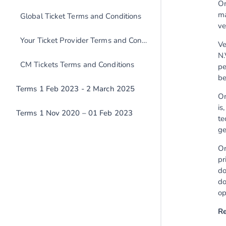
Om
ma
Global Ticket Terms and Conditions
ve
Your Ticket Provider Terms and Conditions
Ve
N.
CM Tickets Terms and Conditions
pe
be
Terms 1 Feb 2023 - 2 March 2025
Om
is
Terms 1 Nov 2020 – 01 Feb 2023
te
ge
On
pr
do
do
op
Re