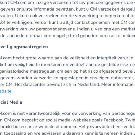
kunt CM.com om inzage verzoeken tot uw persoonsgegevens die 
gevens onjuiste informatie bevatten, kunt u CM verzoeken dergeli
 vullen. U kunt ook verzoeken om de verwerking te beperken of 
/of te verkrijgen. Verder kunt u altijd contact opnemen met CM.
rwerking van uw persoonsgegevens. Indien u van ons een marketi
deraan iedere e-mail een mogelijkheid geboden om u af te melde
veiligingsmaatregelen
.com hecht grote waarde aan de veiligheid en integriteit van zijn 
tief om veiligheid te monitoren en voldoet aan de gestelde eisen
ganisatorische maatregelen om een op het risico afgestemd beveil
gevens worden verwerkt en opgeslagen in ons eigen datacenter, 
or CM. Het datacenter bevindt zich in Nederland. Meer informatie 
bsite
.
cial Media
.com is niet verantwoordelijk voor de verwerking van persoonsg
n CM.com bezoekt op social media-websites zoals Facebook, Twitte
bruikt buiten onze website of domein. Het privacybeleid en -verk
n toepassing en we adviseren u daarvan kennis te nemen indien u