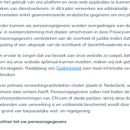
 het gebruik van ons platform en onze web applicaties te kunn
ken van dienstverleners. In dit kader verwerken we uitdrukkeli
rzamelen enkel geanonimiseerde analytische gegevens om ons pla
rder kunnen uw persoonsgegevens worden overgedragen aan d
V. in overeenstemming met doelen omschreven in deze Privacyve
rsoonsgegevens verstrekken aan de overheid of justitie indien da
paling of een uitspraak van de rechtbank of toezichthoudende insta
 ervoor te zorgen dat uw bezoek aan onze website zo soepel, bet
, en wij onze website optimaal kunnen inzetten, maken wij ook geb
chnologieën. Raadpleeg ons
Cookiebeleid
voor meer informatie ov
bruiken.
ze primaire verwerkingsactiviteiten vinden plaats in Nederland,
imaire data centers heeft. Persoonsgegevens zullen niet buiten d
chterondernemingen van CM.com of derde partijen, tenzij deze do
eleinden voor verwerking is en voldoende beschermd wordt door 
 grond van toepasselijke wet- en regelgeving.
chten tot uw persoonsgegevens