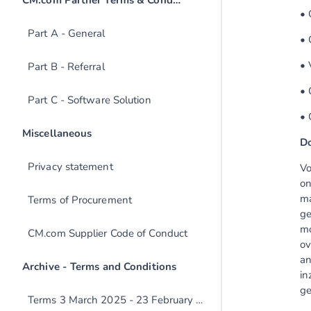
• 
Part A - General
• 
• 
Part B - Referral
• 
Part C - Software Solution
• 
Do
Privacy statement
Vo
on
ma
Terms of Procurement
ge
mo
CM.com Supplier Code of Conduct
ov
an
in
ge
Terms 3 March 2025 - 23 February 2026