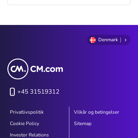
klar over, hvor dybt og bredt
personalisering egentlig går.
Denmark
+45 31519312
Privatlivspolitik
Vilkår og betingelser
Cookie Policy
Sitemap
Investor Relations