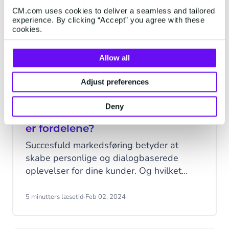
vækstrådgivningstjenester.
CM.com uses cookies to deliver a seamless and tailored
experience. By clicking “Accept” you agree with these
cookies.
Allow all
Adjust preferences
Annoncer, der linker til
Deny
WhatsApp: Hvad er de, og hvad
er fordelene?
Succesfuld markedsføring betyder at
skabe personlige og dialogbaserede
oplevelser for dine kunder. Og hvilket
bedre sted at skabe en meningsfuld
forbindelse til dine kunder end på deres
5 minutters læsetid
·
Feb 02, 2024
foretrukne sociale medieplatforme og -
kanaler som Facebook, Instagram og