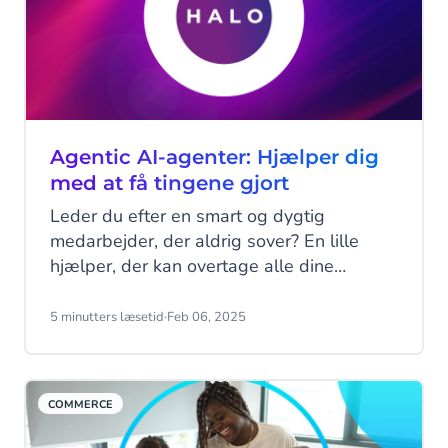
Agentic AI-agenter: Hjælper dig
med at få tingene gjort
Leder du efter en smart og dygtig
medarbejder, der aldrig sover? En lille
hjælper, der kan overtage alle dine
trivielle og gentagne opgaver for at gøre
dit liv lidt lettere? En, der hele tiden vil
5 minutters læsetid
·
Feb 06, 2025
lære og forbedre sig selv for at hjælpe dig
bedst muligt? Det lyder måske som en
drøm (og en urealistisk en af slagsen),
COMMERCE
men det er meget tættere på
virkeligheden, end du måske er klar over!