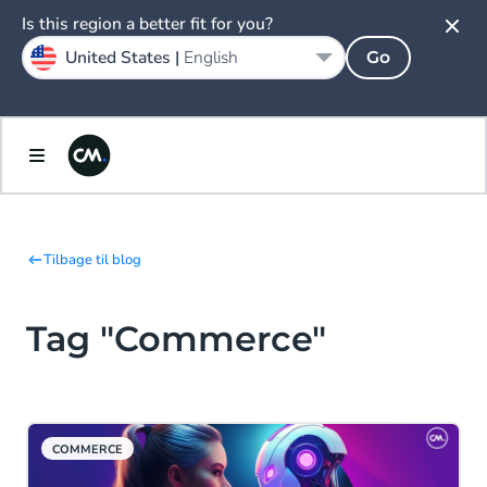
Is this region a better fit for you?
United States |
English
Go
Tilbage til blog
Tag "Commerce"
COMMERCE