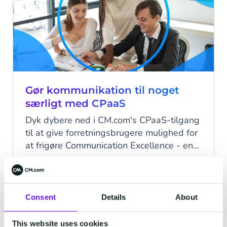
Oplev Agentic AI!
Gør kommunikation til noget
særligt med CPaaS
Dyk dybere ned i CM.com's CPaaS-tilgang
til at give forretningsbrugere mulighed for
at frigøre Communication Excellence - en
gæsteartikel af Quadrant Knowledge
Solutions, et globalt rådgivnings- og
5 minutters læsetid
·
Sep 03, 2024
konsulentfirma, der fokuserer på at hjælpe
kunder med at nå
Consent
Details
About
forretningstransformationsmål med
COMMERCE
strategiske forretnings- og
This website uses cookies