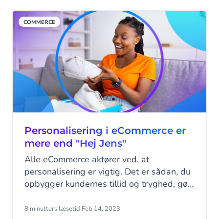
kanal til at nå ud til din målgruppe!
COMMERCE
Personalisering i eCommerce er
mere end "Hej Jens"
Alle eCommerce aktører ved, at
personalisering er vigtig. Det er sådan, du
opbygger kundernes tillid og tryghed, gør
dine budskaber meningsfulde og får dine
kunder til at komme tilbage. Men færre er
8 minutters læsetid
·
Feb 14, 2023