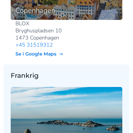
Copenhagen
BLOX
Bryghuspladsen 10
1473 Copenhagen
+45 31519312
Se i Google Maps
Frankrig