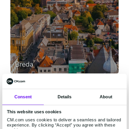
Breda
Konijnenberg 24
4825 BD Breda
+31 (0)76 5727000
Consent
Details
About
Se i Google Maps
This website uses cookies
Belgien
CM.com uses cookies to deliver a seamless and tailored
experience. By clicking “Accept” you agree with these