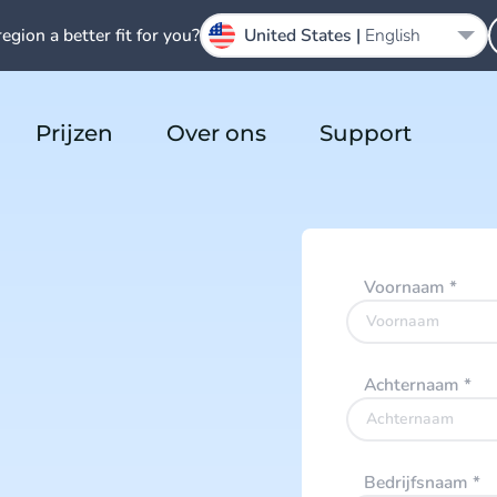
region a better fit for you?
United States |
English
Prijzen
Over ons
Support
Voornaam
*
Achternaam
*
Bedrijfsnaam
*