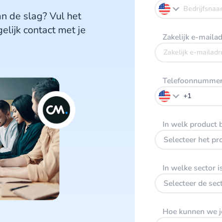
n de slag? Vul het
elijk contact met je
Zakelijk e-maila
Telefoonnumme
In welk product 
Selecteer het pr
In welke sector is
Selecteer de sec
Hoe kunnen we j