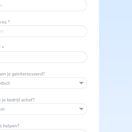
dres
*
r
*
ben je geïnteresseerd?
oduct
 je bedrijf actief?
tor
e helpen?