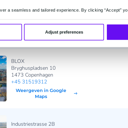
Stationsstraat 100
er a seamless and tailored experience. By clicking “Accept” yo
2800 Mechelen
+32 (0) 2 255 66 11
Weergeven in Google
Adjust preferences
Maps
BLOX
Bryghuspladsen 10
1473 Copenhagen
+45 31519312
Weergeven in Google
Maps
Industriestrasse 2B