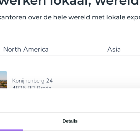
werken lokaal, wereld
kantoren over de hele wereld met lokale expe
North America
Asia
Konijnenberg 24
4825 BD Breda
+31 (0)76 5727000
Weergeven in Google
Maps
Details