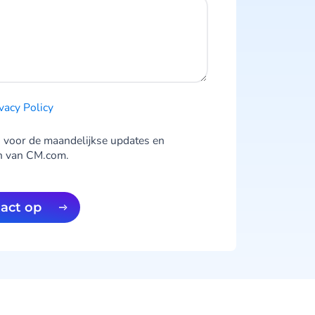
vacy Po licy
 voor de maandelijkse updates en
n van CM.com.
tact op