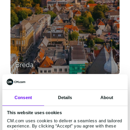
Breda
Konijnenberg 24
4825 BD Breda
+31 (0)76 5727000
Consent
Details
About
Se i Google Maps
This website uses cookies
Belgien
CM.com uses cookies to deliver a seamless and tailored
experience. By clicking “Accept” you agree with these