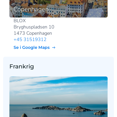
Copenhagen
BLOX
Bryghuspladsen 10
1473 Copenhagen
+45 31519312
Se i Google Maps
Frankrig