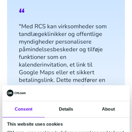
"Med RCS kan virksomheder som
tandlægeklinikker og offentlige
myndigheder personalisere
påmindelsesbeskeder og tilføje
funktioner som en
kalenderinvitation, et link til
Google Maps eller et sikkert
betalingslink. Dette medfører en
betydelig forbedring i pålidelighed
og sikkerhed, da disse beskeder
verificeres og leveres sikkert
Consent
Details
About
gennem teleudbydere."
This website uses cookies