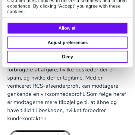
CM.com uses cookies to deliver a seamless and tailored
experience. By clicking “Accept” you agree with these
cookies.
Beskyttelse mod svindel og
Allow all
cyberkriminalitet
Adjust preferences
Smishing-angreb er stigende, hvilket gør, at de
fleste kunder er på vagt over for de sms-
Deny
beskeder, de modtager. Det kan være svært for
forbrugere at afgøre, hvilke beskeder der er
spam, og hvilke der er legitime. Med en
verificeret RCS-afsenderprofil kan modtagere
genkende en virksomhedsprofil. Som følge heraf
er modtagerne mere tilbøjelige til at åbne og
have tillid til beskeden, hvilket forbedrer
kundekontakten.