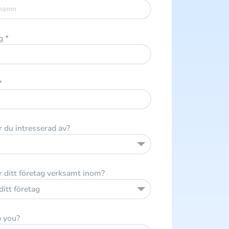
ag
*
*
r du intresserad av?
r ditt företag verksamt inom?
ditt företag
 you?