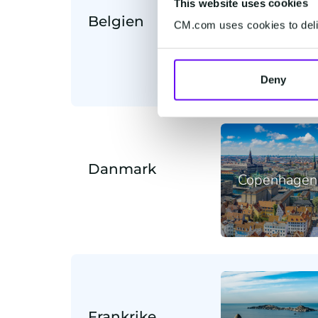
This website uses cookies
Belgien
CM.com uses cookies to deliv
Mechelen
Deny
Danmark
Copenhagen
Frankrike