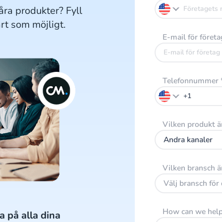
ra produkter? Fyll
art som möjligt.
E-mail för föret
Telefonnummer
Vilken produkt ä
Andra kanaler
Vilken bransch ä
Välj bransch för 
How can we help
a på alla dina