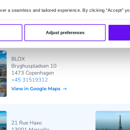
Stationsstraat 100
2800 Mechelen
er a seamless and tailored experience. By clicking “Accept” yo
+32 (0) 2 255 66 11
View in Google Maps
Adjust preferences
BLOX
Bryghuspladsen 10
1473 Copenhagen
+45 31519312
View in Google Maps
21 Rue Haxo
13001 Marseille