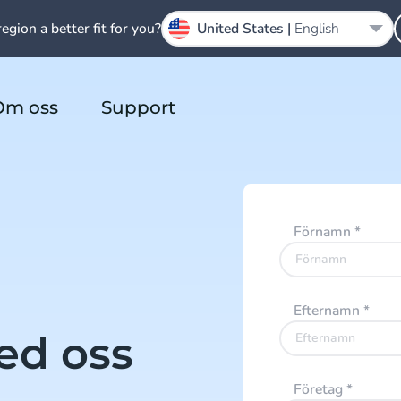
region a better fit for you?
United States |
English
Om oss
Support
Förnamn
*
Efternamn
*
ed oss
Företag
*