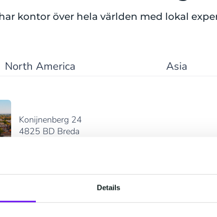
 har kontor över hela världen med lokal exper
North America
Asia
Konijnenberg 24
4825 BD Breda
+31 (0)76 5727000
View in Google Maps
Details