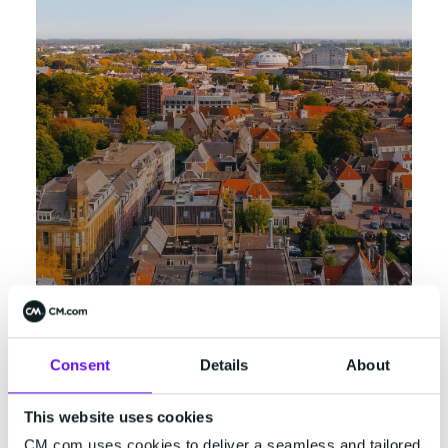
Breda
Konijnenberg 24
Consent
Details
About
4825 BD Breda
+31 (0)76 5727000
This website uses cookies
View in Google Maps
CM.com uses cookies to deliver a seamless and tailored