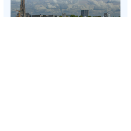
Arnhem
Velperweg 27
6824 BC Arnhem
View in Google Maps