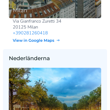
Milan
Via Gianfranco Zuretti 34
20125 Milan
+390281260418
View in Google Maps
Nederländerna