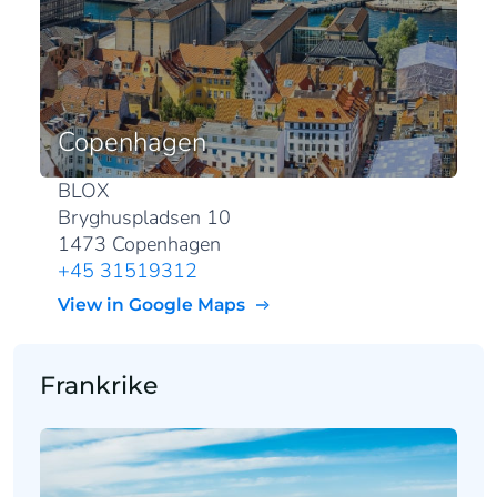
Copenhagen
BLOX
Bryghuspladsen 10
1473 Copenhagen
+45 31519312
View in Google Maps
Frankrike