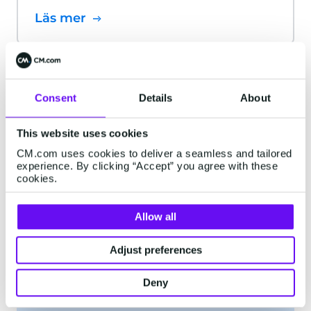
Läs mer
Consent
Details
About
Har du frågor om
This website uses cookies
prissättning?
CM.com uses cookies to deliver a seamless and tailored
experience. By clicking “Accept” you agree with these
cookies.
Kontakta vårt säljteam för
anpassade priser och mer
Allow all
information.
Adjust preferences
Förnamn
*
Deny