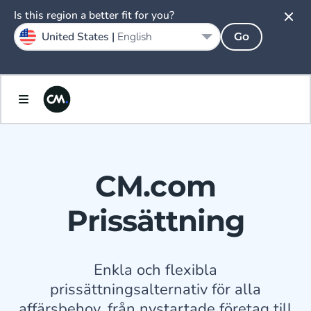
Is this region a better fit for you?
United States |
English
Go
CM.com
Prissättning
Enkla och flexibla
prissättningsalternativ för alla
affärsbehov, från nystartade företag till