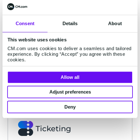
Commerce
Consent
Details
About
This website uses cookies
CM.com uses cookies to deliver a seamless and tailored
Betalingen
experience. By clicking “Accept” you agree with these
cookies.
Bekijk transactiekosten en tarieven voor
Allow all
betaalterminals voor online en in-store
betalingen.
Adjust preferences
Lees verder
Deny
Ticketing