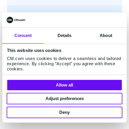
Fra DKK 0,3,
PRIS PR. VERIFICERET OTP*
Consent
Details
About
DKK 1.500,-
ENGANGSOPSÆTNINGSOMKOSTN
INGER PR KANAL**
per kanal
This website uses cookies
CM.com uses cookies to deliver a seamless and tailored
DKK 350,- p
experience. By clicking “Accept” you agree with these
OPDATERING AF SKABELON**
cookies.
opdatering
Allow all
* Eksklusive kanalomkostninger (
Conversational Channels
og
SMS
) pr. sendt OTP.
Adjust preferences
** Påkrævet, hvis brugerdefineret branding er relevant. SMS er
ekskluderet fra engangsopsætningsomkostninger og
Deny
skabelonopdateringer.