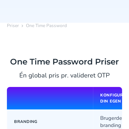
Priser
One Time Password
One Time Password Priser
Én global pris pr. valideret OTP
KONFIGURER
DIN EGEN OT
Brugerdefin
BRANDING
branding