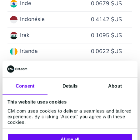
Inde
0,0679 $US
Indonésie
0,4142 $US
Irak
0,1095 $US
Irlande
0,0622 $US
Islande
0,0728 $US
Israël
0,1095 $US
Consent
Details
About
Italie
0,0825 $US
This website uses cookies
CM.com uses cookies to deliver a seamless and tailored
Jamaïque
0,1095 $US
experience. By clicking “Accept” you agree with these
cookies.
Japon
0,0752 $US
Allow all