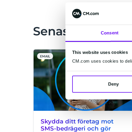
Senaste artiklar
Consent
This website uses cookies
EMAIL
CM.com uses cookies to deliv
Deny
Skydda ditt företag mot
SMS-bedrägeri och gör