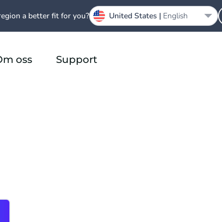
region a better fit for you?
United States |
English
Om oss
Support