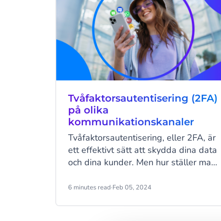
Tvåfaktorsautentisering (2FA)
på olika
kommunikationskanaler
Tvåfaktorsautentisering, eller 2FA, är
ett effektivt sätt att skydda dina data
och dina kunder. Men hur ställer man
in tvåfaktorsautentisering? Och vilka
kommunikationskanaler kan
6 minutes read
·
Feb 05, 2024
användas för detta?