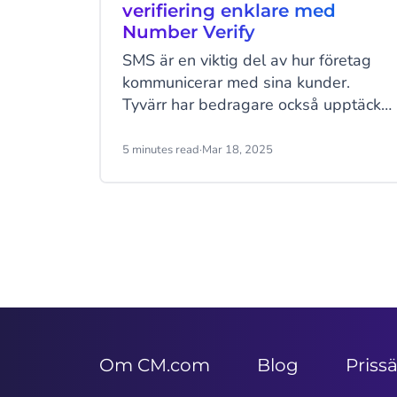
verifiering enklare med
Number Verify
SMS är en viktig del av hur företag
kommunicerar med sina kunder.
Tyvärr har bedragare också upptäckt
detta och utnyttjar SMS för att lura
både företag och användare på data
5 minutes read
·
Mar 18, 2025
och pengar. Lyckligtvis finns det ett
smartare, säkrare och snabbare sätt
att skydda onlinekonton: Number
Verify.
Item
2
of
9
Om CM.com
Blog
Priss