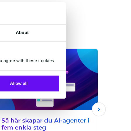
About
EMAIL
EMAIL
u agree with these cookies.
Allow all
Så här skapar du AI-agenter i
Agent
fem enkla steg
dig at