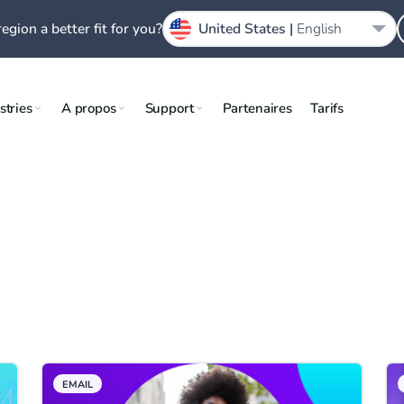
region a better fit for you?
United States |
English
stries
A propos
Support
Partenaires
Tarifs
EMAIL