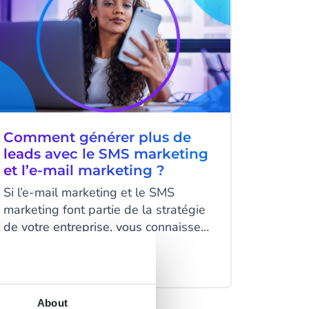
Comment générer plus de
leads avec le SMS marketing
et l’e-mail marketing ?
Si l’e-mail marketing et le SMS
marketing font partie de la stratégie
de votre entreprise, vous connaissez
sûrement déjà les étapes de création
d’une campagne. Vous envoyez les
6 minutes read
·
Jun 29, 2021
messages préparés en amont à votre
cible puis vous analysez vos résultats
About