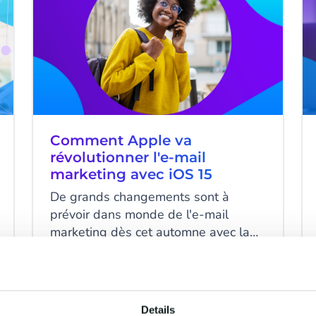
Comment Apple va
révolutionner l'e-mail
marketing avec iOS 15
De grands changements sont à
prévoir dans monde de l'e-mail
marketing dès cet automne avec la
mise à jour iOS 15. Apple a annoncé
de nouvelles mesures de
8 minutes read
·
Sep 13, 2021
confidentialité qui impacteront
fortement les métriques clés, le
Details