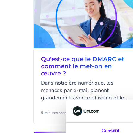
Qu'est-ce que le DMARC et
comment le met-on en
œuvre ?
Dans notre ère numérique, les
menaces par e-mail planent
grandement, avec le phishing et le
spoofing devenant de plus en plus
sophistiqués. Le DMARC est le
9 minutes read
·
Mar 11, 2024
puissant bouclier dont les entreprises
et les particuliers ont besoin. Ce
Consent