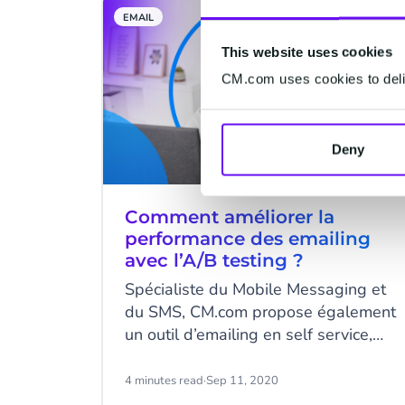
protocole d'authentification garantit
EMAIL
l'intégrité des e-mails, protégeant
contre l'usurpation de domaine et les
This website uses cookies
cyberattaques. Dans cet article, nous
CM.com uses cookies to deliv
démystifions le DMARC, expliquant
son importance dans le renforcement
de la sécurité des e-mails.
Deny
Comment améliorer la
performance des emailing
avec l’A/B testing ?
Spécialiste du Mobile Messaging et
du SMS, CM.com propose également
un outil d’emailing en self service,
disposant d’un module d’A/B testing.
Cet outil donne aux responsables
4 minutes read
·
Sep 11, 2020
marketing l'occasion de tester