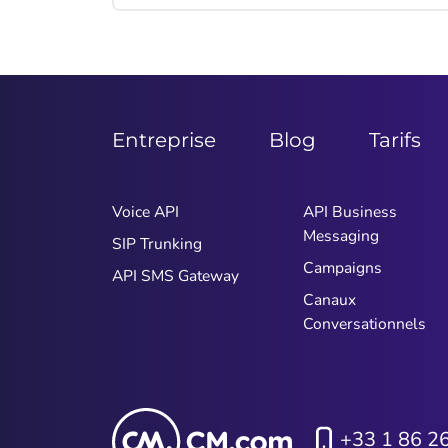
différents messages, afin d’optimiser
taux d’ouverture, taux de clic et taux
de conversion. Explications.
Entreprise
Blog
Tarifs
Voice API
API Business
Messaging
SIP Trunking
Campaigns
API SMS Gateway
Canaux
Conversationnels
+33 1 86 2