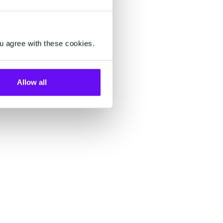
à la fin de la campagne. Cependant,
savez-vous comment optimiser vos
messages pour obtenir des
campagnes marketing encore plus
u agree with these cookies.
efficaces et générer plus de leads
marketing ?
Allow all