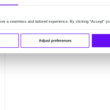
tracking, l'hygiène des listes et la
collecte de données.
er a seamless and tailored experience. By clicking “Accept” yo
Adjust preferences