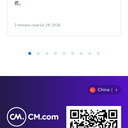
费。
2 minutes read
·
Jul 29, 2026
Item
1
of
9
China