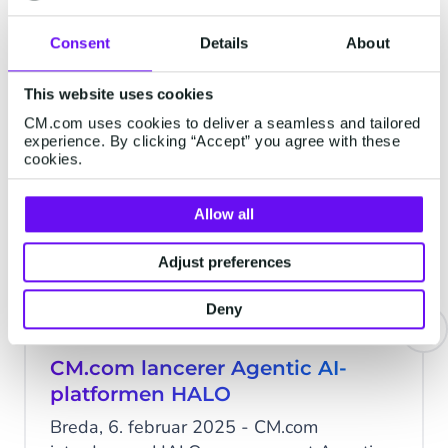
Consent
Details
About
Bliv inspireret
This website uses cookies
CM.com uses cookies to deliver a seamless and tailored
experience. By clicking “Accept” you agree with these
CM.COM
cookies.
Allow all
Adjust preferences
Deny
CM.com lancerer Agentic AI-
platformen HALO
Breda, 6. februar 2025 - CM.com