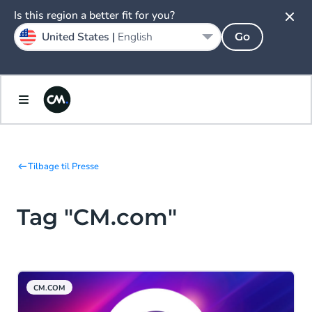
Is this region a better fit for you?
United States |
English
Go
Tilbage til Presse
Tag "CM.com"
CM.COM