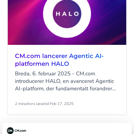
CM.com lancerer Agentic AI-
platformen HALO
Breda, 6. februar 2025 - CM.com
introducerer HALO, en avanceret Agentic
AI-platform, der fundamentalt forandrer
opgaver og forretningsprocesser. Med et
team på over 100 fagfolk har CM.com
2 minutters læsetid
·
Feb 17, 2025
brugt mere end et år på at udvikle HALO,
som anses for at være en af Europas mest
innovative AI-platforme.