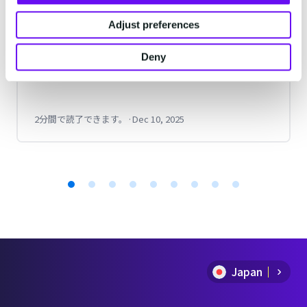
SMSの到達・不到達の送信結果を送信元の
Adjust preferences
メールアドレスで受信できるオプション機
能の登場でより利便性がアップする、
Deny
MailSMSの到達・不到達レポートオプショ
ン機能に関するリリースです。
2分間で読了できます。
·
Dec 10, 2025
Item
1
of
Japan
9