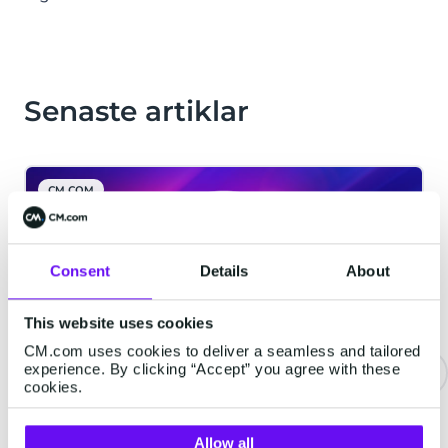
Senaste artiklar
CM.COM
Consent
Details
About
This website uses cookies
CM.com uses cookies to deliver a seamless and tailored
experience. By clicking “Accept” you agree with these
cookies.
CM.com lanserar Agentic AI-
plattformen HALO
Allow all