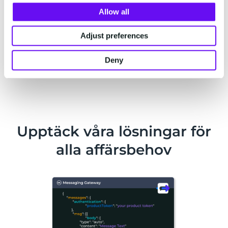
Allow all
—
TELEGRAM
Adjust preferences
Deny
Kontakta oss
Upptäck våra lösningar för
alla affärsbehov