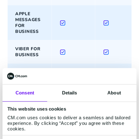
APPLE
MESSAGES
FOR
BUSINESS
VIBER FOR
BUSINESS
FACEBOOK
MESSENGER
Consent
Details
About
INSTAGRAM
MESSAGING
This website uses cookies
CM.com uses cookies to deliver a seamless and tailored
RCS
experience. By clicking “Accept” you agree with these
BUSINESS
cookies.
MESSAGING