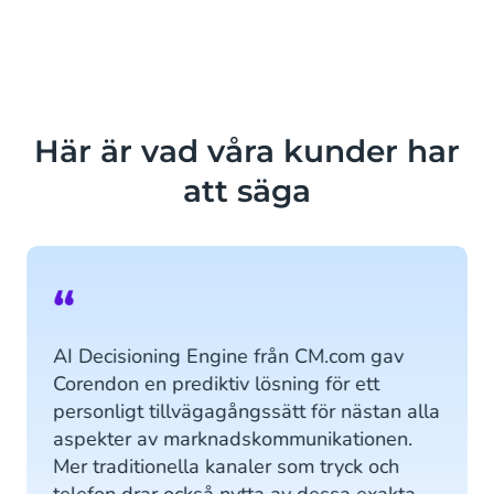
Mobile Service Cloud
Läs mer
Vår Engagement Platform kombinerar
våra Marketing Solutions och Agent
Inbox för att aktivera kampanjer och
nyhetsbrev baserat på
Här är vad våra kunder har
serviceinformation, identifierade
att säga
taggar och kundkänsla.
Läs mer
“
AI Decisioning Engine från CM.com gav
Corendon en prediktiv lösning för ett
personligt tillvägagångssätt för nästan alla
aspekter av marknadskommunikationen.
Mer traditionella kanaler som tryck och