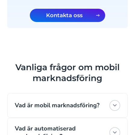
Kontakta oss
Vanliga frågor om mobil
marknadsföring
Vad är mobil marknadsföring?
Mobile Marketing tillämpar principerna för
Vad är automatiserad
marknadsföring med fokus på mobila