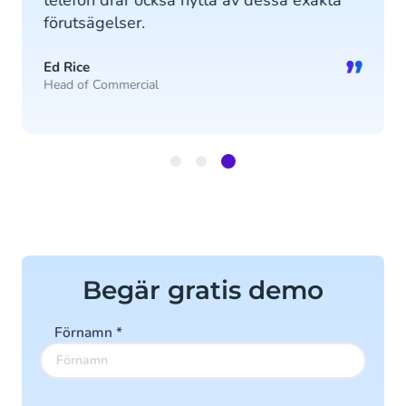
telefon drar också nytta av dessa exakta
förutsägelser.
”
Ed Rice
Head of Commercial
Item
3
of
3
Begär gratis demo
Förnamn
*