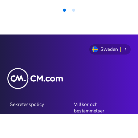
skillnaden mellan dessa termer när man
talar om kundkommunikation - eftersom
det verkligen kan vara avgörande för
Item
1
kundupplevelsen.
of
2
Sweden
Sekretesspolicy
Villkor och
bestämmelser
Cookie Policy
Sitemap
Investor Relations