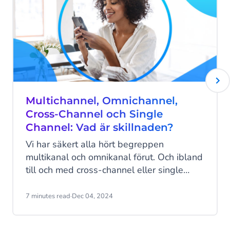
En CDP samlar in och organiserar data i
och hämta i butik".
realtid för att skapa profiler för varje kund
genom sin centraliserade databas.
Läs mer
Läs mer
Multichannel, Omnichannel,
Cross-Channel och Single
Channel: Vad är skillnaden?
Vi har säkert alla hört begreppen
multikanal och omnikanal förut. Och ibland
till och med cross-channel eller single
channel. Det verkar som om dessa termer
ofta används synonymt, vilket gör det
7 minutes read
·
Dec 04, 2024
svårt att förstå vad som är vad. Det är
dock mycket viktigt att känna till