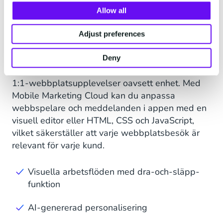
Förbättra
Allow all
användarupplevelsen med
Adjust preferences
Web Personalisation
Deny
Öka kundlojaliteten och öka konverteringen med
1:1-webbplatsupplevelser oavsett enhet. Med
Mobile Marketing Cloud kan du anpassa
webbspelare och meddelanden i appen med en
visuell editor eller HTML, CSS och JavaScript,
vilket säkerställer att varje webbplatsbesök är
relevant för varje kund.
Visuella arbetsflöden med dra-och-släpp-
funktion
AI-genererad personalisering