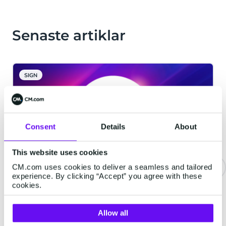
Senaste artiklar
SIGN
Consent
Details
About
This website uses cookies
CM.com uses cookies to deliver a seamless and tailored
experience. By clicking “Accept” you agree with these
cookies.
CM.com lanserar Agentic AI-
plattformen HALO
Allow all
Breda, 6 februari 2025 - CM.com