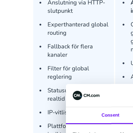
Anslutning via HTTP-
slutpunkt
Experthanterad global
routing
Fallback för flera
kanaler
Filter för global
reglering
Statusuppdateringar i
realtid via webhooks
IP-vitlistning
Consent
Plattformsverktyg och