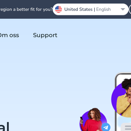
region a better fit for you?
United States |
English
Om oss
Support
al