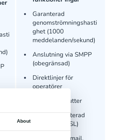
ner
Garanterad
genomströmningshasti
ghet (1000
sti
meddelanden/sekund)
nd)
Anslutning via SMPP
(obegränsad)
PP
Direktlinjer för
operatörer
Anpassade rutter
Tvåvägs krypterad
About
anslutning (SSL)
Support via email,