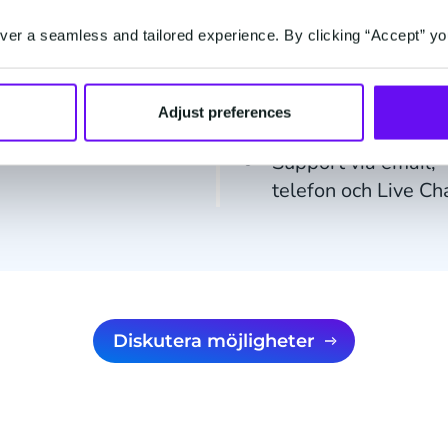
CM Safeguard
er a seamless and tailored experience. By clicking “Accept” yo
verktygssvit
Anpassad lagringst
för media
Adjust preferences
Support via email,
telefon och Live Ch
Diskutera möjligheter