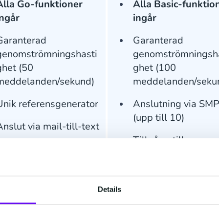
Alla Go-funktioner
Alla Basic-funktio
ingår
ingår
Garanterad
Garanterad
genomströmningshasti
genomströmningsha
ghet (50
ghet (100
meddelanden/sekund)
meddelanden/seku
Unik referensgenerator
Anslutning via SM
(upp till 10)
Anslut via mail-till-text
Tillgång till
Support via email och
högprioriterad
telefon
bearbetning
Sanering av
Details
telefonnummer