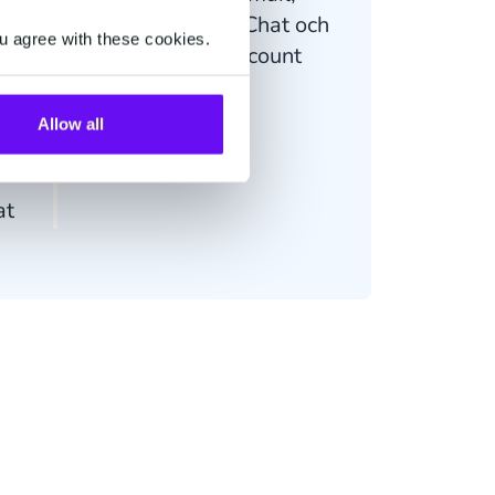
telefon, Live Chat och
u agree with these cookies.
dedikerad Account
Manager
id
Allow all
at