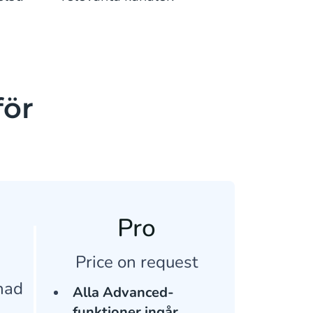
för
Pro
Price on request
nad
Alla Advanced-
funktioner ingår