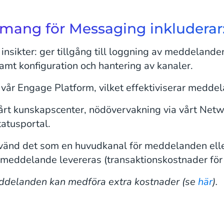
emang för Messaging inkluderar
 insikter: ger tillgång till loggning av meddeland
amt konfiguration och hantering av kanaler.
 vår Engage Platform, vilket effektiviserar medd
 vårt kunskapscenter, nödövervakning via vårt Net
tatusportal.
vänd det som en huvudkanal för meddelanden elle
tt meddelande levereras (transaktionskostnader fö
delanden kan medföra extra kostnader (se
här
).