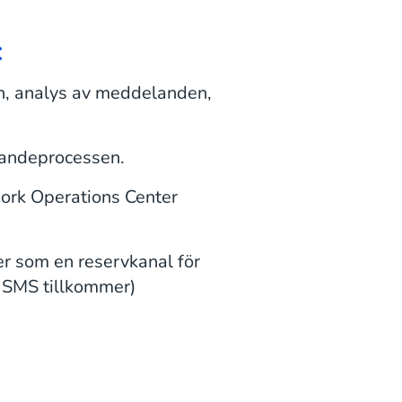
:
en, analys av meddelanden,
elandeprocessen.
work Operations Center
r som en reservkanal för
r SMS tillkommer)