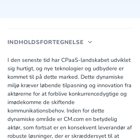
INDHOLDSFORTEGNELSE
CM.com's rejse fra kommunikations-API'er til
I den seneste tid har CPaaS-landskabet udviklet
SaaS-baserede moduler
sig hurtigt, og nye teknologier og udbydere er
kommet til på dette marked. Dette dynamiske
Mobile Marketing Cloud
miljø kræver løbende tilpasning og innovation fra
Conversational AI Cloud
aktørerne for at forblive konkurrencedygtige og
imødekomme de skiftende
Mobile Service Cloud
kommunikationsbehov. Inden for dette
dynamiske område er CM.com en betydelig
aktør, som fortsat er en konsekvent leverandør af
robuste løsninger, der er skræddersyet til at