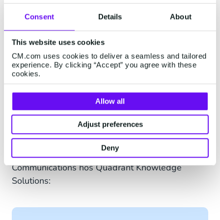
kundernes ventetid ved at samle kundens
foretrukne kanaler, relevante data og
Consent
Details
About
servicesamtaler i en brugervenlig indbakke, som
alle agenter har adgang til. Derudover har denne
This website uses cookies
løsning en AI-assistent drevet af
generativ AI-
CM.com uses cookies to deliver a seamless and tailored
experience. By clicking “Accept” you agree with these
teknologi
, som øger produktiviteten ved at
cookies.
tilbyde svarforslag, forbedre
meddelelseskvaliteten, lette oversættelser og
Allow all
opsummere samtaler, alt sammen fra en samlet
platform, hvilket løfter den samlede
Adjust preferences
kundeoplevelse.
Deny
Ifølge Abhishek Ghosh, Analyst - Cloud
Communications hos Quadrant Knowledge
Solutions: