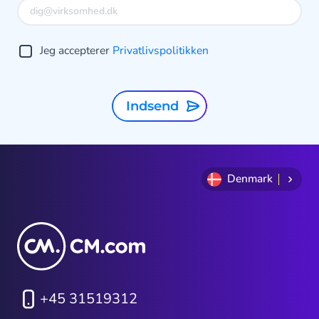
Jeg accepterer
Privatlivspolitikken
Indsend
Denmark
+45 31519312