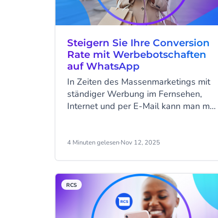
Steigern Sie Ihre Conversion
Rate mit Werbebotschaften
auf WhatsApp
In Zeiten des Massenmarketings mit
ständiger Werbung im Fernsehen,
Internet und per E-Mail kann man mit
Sicherheit sagen, dass
Spitzenumsatzzeiten wie der Black
Friday und die Weihnachtszeit für
4 Minuten gelesen
·
Nov 12, 2025
Verbraucher auf der ganzen Welt
eine überwältigende Erfahrung sein
können. Wenn Marketingbotschaften
RCS
nicht den Bedürfnissen und
Interessen der Verbraucher
entsprechen, schalten diese ab. Sie