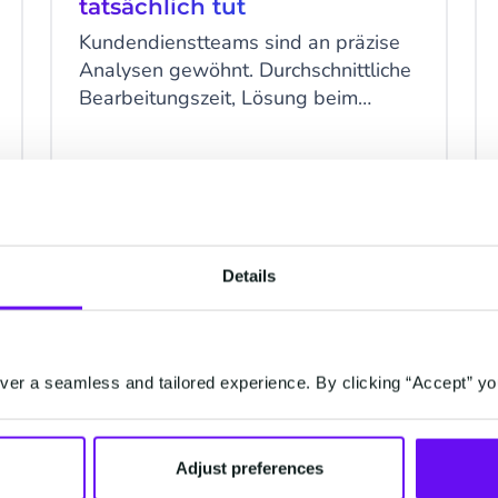
tatsächlich tut
Kundendienstteams sind an präzise
Analysen gewöhnt. Durchschnittliche
Bearbeitungszeit, Lösung beim
ersten Kontakt, CSAT-Werte –
Zahlen, die klar, vergleichbar und
leicht in Berichten darzustellen sind.
6 Minuten gelesen
·
Mar 25, 2026
KI-Agenten verändern diese Dynamik
grundlegend.
Details
EMAIL
er a seamless and tailored experience. By clicking “Accept” yo
Adjust preferences