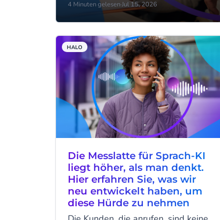
4 Minuten gelesen
·
Jul 15, 2026
HALO
Die Messlatte für Sprach-KI
liegt höher, als man denkt.
Hier erfahren Sie, was wir
neu entwickelt haben, um
diese Hürde zu nehmen
Die Kunden, die anrufen, sind keine