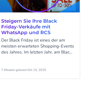
Steigern Sie Ihre Black
Friday-Verkäufe mit
WhatsApp und RCS
Der Black Friday ist eines der am
meisten erwarteten Shopping-Events
des Jahres. Im letzten Jahr, am Black
Friday 2024, beliefen sich die
Verbraucherausgaben auf 74,4
Milliarden US-Dollar, was einem
7 Minuten gelesen
·
Oct 15, 2025
Anstieg von 5 % gegenüber 2023
entspricht. Und sichere Schätzungen
gehen davon aus, dass die Online-
Verkäufe in diesem Jahr um weitere 3
bis 6 % steigen werden. Es ist an der
Zeit, sich in den Weihnachtsrummel