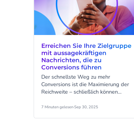
schalten Benachrichtigungen stumm,
überspringen Werbung und
vermeiden alle Formen des
Marketings, bis die Hochsaison
vorbei ist. Als E-Commerce-
Vermarkter sollten Sie stets
Erreichen Sie Ihre Zielgruppe
versuchen, dies zu vermeiden, indem
mit aussagekräftigen
Sie Ihre Marketingstrategie so
Nachrichten, die zu
diversifizieren und personalisieren,
Conversions führen
dass sie den Bedürfnissen und
Der schnellste Weg zu mehr
Empfindlichkeiten Ihrer Kunden
Conversions ist die Maximierung der
entspricht.
Reichweite – schließlich können
Kunden Ihre Produkte nicht kaufen
oder Ihre Dienstleistungen nicht in
7 Minuten gelesen
·
Sep 30, 2025
Anspruch nehmen, wenn sie noch nie
von Ihnen gehört haben.