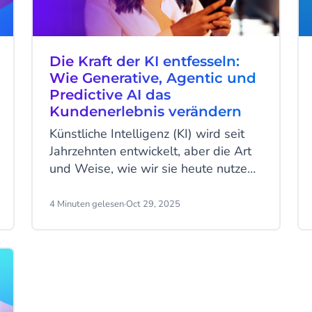
Die Kraft der KI entfesseln:
Wie Generative, Agentic und
Predictive AI das
Kundenerlebnis verändern
Künstliche Intelligenz (KI) wird seit
Jahrzehnten entwickelt, aber die Art
und Weise, wie wir sie heute nutzen,
hat sich dramatisch verändert. Mit
dem Aufkommen von ChatGPT und
4 Minuten gelesen
·
Oct 29, 2025
anderen Anwendungen ist KI
plötzlich für die breite Öffentlichkeit
greifbar geworden. Während sie
früher vor allem für spezifische, oft
unsichtbare Anwendungen
eingesetzt wurde (man denke an