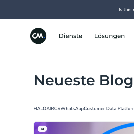
Is this 
Dienste
Lösungen
Neueste Blog-
HALO
AI
RCS
WhatsApp
Customer Data Platfor
AI