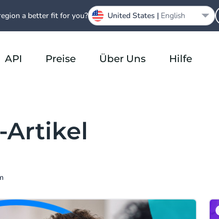
region a better fit for you?
United States |
English
API
Preise
Über Uns
Hilfe
Artikel
m