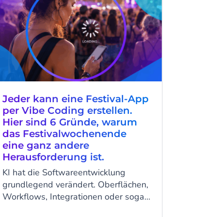
Jeder kann eine Festival-App
per Vibe Coding erstellen.
Hier sind 6 Gründe, warum
das Festivalwochenende
eine ganz andere
Herausforderung ist.
KI hat die Softwareentwicklung
grundlegend verändert. Oberflächen,
Workflows, Integrationen oder sogar
komplette mobile Anwendungen