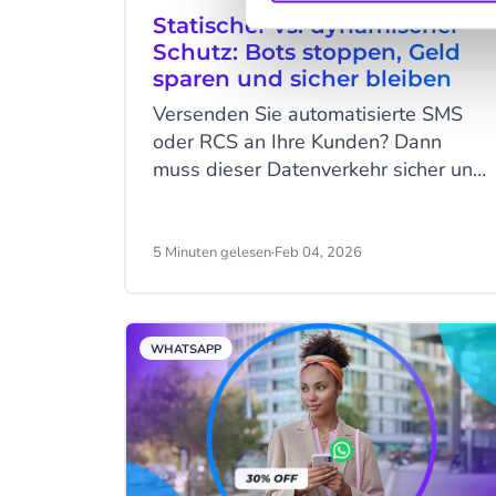
Kontrolle darüber zu behalten, was
Statischer vs. dynamischer
sie tut, warum sie es tut und
Schutz: Bots stoppen, Geld
innerhalb welcher Grenzen sie
sparen und sicher bleiben
agieren darf.
Versenden Sie automatisierte SMS
oder RCS an Ihre Kunden? Dann
muss dieser Datenverkehr sicher und
intelligent sein. Wenn Sie Codes in
großem Umfang versenden, müssen
Sie gefälschten Datenverkehr
5 Minuten gelesen
·
Feb 04, 2026
blockieren, ohne Ihre echten Nutzer
zu behindern. Und natürlich möchten
Sie nicht für Nachrichten bezahlen,
WHATSAPP
die nicht echt sind. Wir haben genau
das Richtige für Sie: statischen und
dynamischen Schutz.