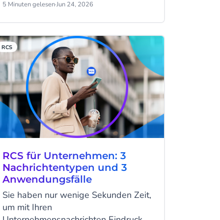
lassen sich heute innerhalb weniger
5 Minuten gelesen
·
Jun 24, 2026
Stunden mit nur wenigen Prompts
erstellen. Das ist echter Fortschritt.
RCS
RCS für Unternehmen: 3
Nachrichtentypen und 3
Anwendungsfälle
Sie haben nur wenige Sekunden Zeit,
um mit Ihren
Unternehmensnachrichten Eindruck