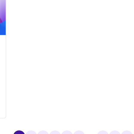
Betrugserkennung im Bankwesen
oder vorausschauende Wartung in
der Industrie), unterstützt sie heute
aktiv die Erstellung von Inhalten,
verbessert das Kundenerlebnis und
rationalisiert Prozesse. Im Bereich
Kundenerlebnis sind drei Formen der
KI besonders relevant: generative,
agentenbasierte und prädiktive KI. In
diesem Artikel werden wir sie näher
betrachten und erklären, wie man sie
effektiv nutzen kann.