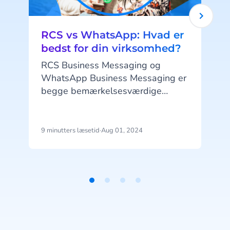
RCS vs WhatsApp: Hvad er
bedst for din virksomhed?
RCS Business Messaging og
WhatsApp Business Messaging er
begge bemærkelsesværdige
b
kanaler for virksomheder, der
f
stræber efter en personlig og
dialogbaseret tilgang til
9 minutters læsetid
·
Aug 01, 2024
5
kundekommunikation. Men hvilke
funktioner har begge kanaler?
Hvad adskiller dem fra hinanden?
Og endnu vigtigere - hvilken kanal
Item
er bedst egnet til din virksomhed?
1
Lad os finde ud af det!
h
of