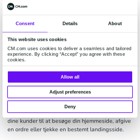
To-vejs samtaler gør det nemmere for kunderne
at kontakte din virksomhed direkte. Du kan
hurtigt besvare spørgsmål, planlægge aftaler og
Consent
Details
About
opfylde dine kunders behov med blot nogle få
sms'er.
This website uses cookies
Sender du stadig envejsbeskeder? >
CM.com uses cookies to deliver a seamless and tailored
experience. By clicking “Accept” you agree with these
cookies.
Links med forhåndsvisning af
billeder
Allow all
Links med preview-billeder kan tilføje et
Adjust preferences
interaktivt element til dine SMS-
marketingbeskeder. Hvis du f.eks. bruger et link
Deny
som en opfordring til handling, kan du guide
dine kunder til at besøge din hjemmeside, afgive
en ordre eller tjekke en bestemt landingsside.