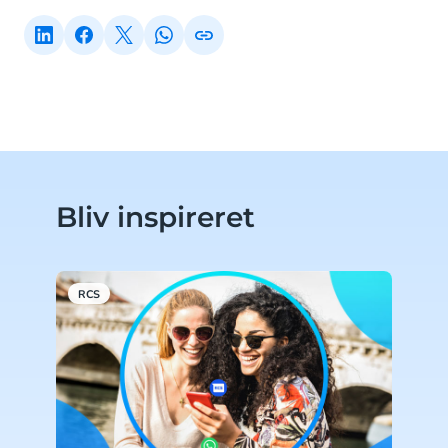
Bliv inspireret
RCS
R