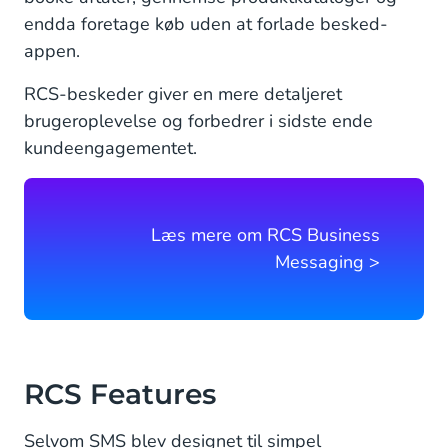
To-vejs samtaler
endda foretage køb uden at forlade besked-
appen.
Links med forhåndsvisning af billeder
RCS-beskeder giver en mere detaljeret
Vil RCS erstatte SMS?
brugeroplevelse og forbedrer i sidste ende
RCS vs. SMS
kundeengagementet.
RCS
SMS
Læs mere om RCS Business
Messaging >
Skaler mobilbeskeder hurtigt med CM.com's
CPaaS
RCS Features
Selvom SMS blev designet til simpel