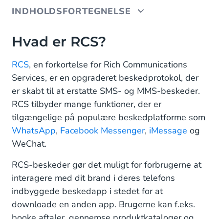
INDHOLDSFORTEGNELSE
Hvad er RCS?
Hvad er RCS?
RCS Features
RCS
, en forkortelse for Rich Communications
Services, er en opgraderet beskedprotokol, der
Rich Cards
er skabt til at erstatte SMS- og MMS-beskeder.
Foreslåede svar eller handlinger
RCS tilbyder mange funktioner, der er
tilgængelige på populære beskedplatforme som
Verificerede virksomhedsprofiler
WhatsApp
,
Facebook Messenger
,
iMessage
og
Større filstørrelser
WeChat.
Hvad er SMS?
RCS-beskeder gør det muligt for forbrugerne at
interagere med dit brand i deres telefons
SMS Features
indbyggede beskedapp i stedet for at
downloade en anden app. Brugerne kan f.eks.
Simple beskeder
booke aftaler, gennemse produktkataloger og