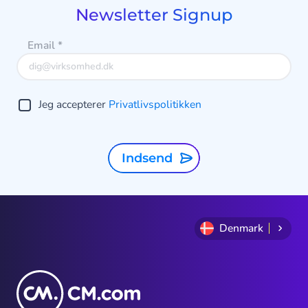
4
t
Newsletter Signup
a
Email
*
o
v
Jeg accepterer
Privatlivspolitikken
Indsend
Denmark