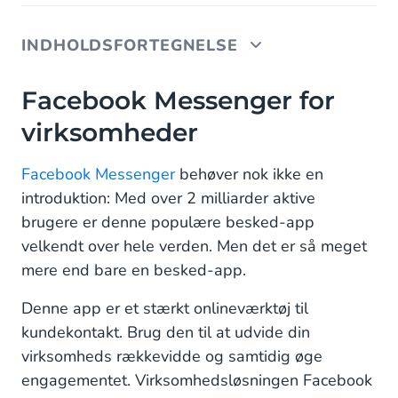
INDHOLDSFORTEGNELSE
Facebook Messenger for virksomheder
Facebook Messenger for
virksomheder
Fordele og funktioner ved Facebook Messenger
Facebook Messenger-anvendelsesområder for
Facebook Messenger
behøver nok ikke en
virksomheder
introduktion: Med over 2 milliarder aktive
brugere er denne populære besked-app
Kundeservice
velkendt over hele verden. Men det er så meget
Marketing
mere end bare en besked-app.
Facebook Messenger-brugere og demografi
Denne app er et stærkt onlineværktøj til
kundekontakt. Brug den til at udvide din
Facebook Messenger-målgruppe: Millennials og
virksomheds rækkevidde og samtidig øge
generation X
engagementet. Virksomhedsløsningen Facebook