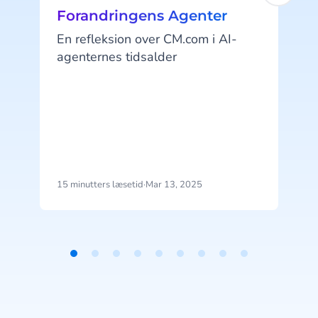
Forandringens Agenter
En refleksion over CM.com i AI-
agenternes tidsalder
l
f
d
s
15 minutters læsetid
·
Mar 13, 2025
5
d
Item
1
A
of