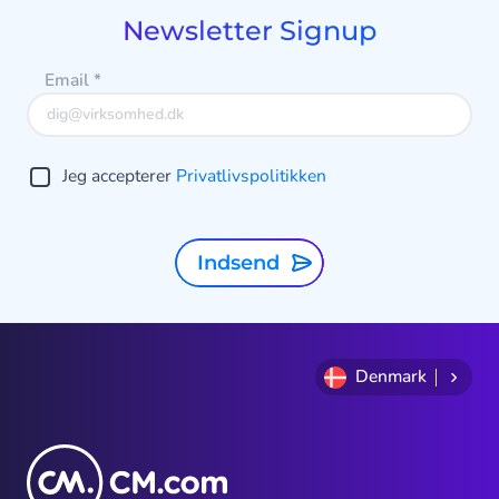
9
Newsletter Signup
Email
*
Jeg accepterer
Privatlivspolitikken
Indsend
Denmark