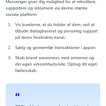
Facebook Messenger-brugere i USA
Messenger giver dig mulighed for at rekruttere,
supportere og reklamere via denne stærke
Facebook Messenger-brugere i Europa
sociale platform.
Facebook Messenger-brugere i Asien
Vis kunderne, at du holder af dem, ved at
Facebook Messenger til din virksomhed
tilbyde dialogbaseret og personlig support
på deres foretrukne kanal.
Sælg og gennemfør transaktioner i appen.
Skab brand awareness med annoncer og
din egen virksomhedsside. Opbyg dit eget
fællesskab.