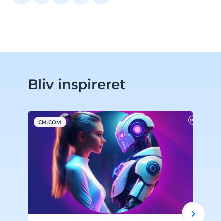
Bliv inspireret
CM.COM
C