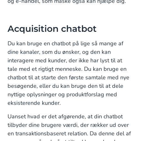
og e-handel, som måske også kan hjælpe dig.
Tilbyd ordresporing i realtid med en WISMO-
chatbot (Where Is My Order)
Automatiser ofte stillede spørgsmål med en
Acquisition chatbot
kundeservicechatbot
Du kan bruge en chatbot på lige så mange af
Oplær nye medarbejdere med en intern
dine kanaler, som du ønsker, og den kan
vidensdatabase-chatbot
interagere med kunder, der ikke har lyst til at
Byg den bot, der passer bedst til dine behov
tale med et rigtigt menneske. Du kan bruge en
chatbot til at starte den første samtale med nye
besøgende, eller du kan bruge den til at dele
nyttige oplysninger og produktforslag med
eksisterende kunder.
Uanset hvad er det afgørende, at din chatbot
tilbyder dine brugere værdi, der rækker ud over
en transaktionsbaseret relation. Da denne del af