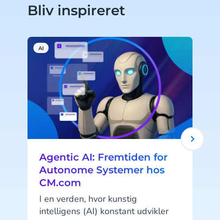
Bliv inspireret
AI
C
Agentic AI: Fremtiden for
Autonome Systemer hos
CM.com
I en verden, hvor kunstig
intelligens (AI) konstant udvikler