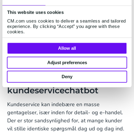
tekst, hvis du foretrækker det. Kunderne behøver
ikke at ringe til dig eller transportfirmaet, men
This website uses cookies
kan spore deres ordre i realtid i en chat. Du kan
CM.com uses cookies to deliver a seamless and tailored
spare en masse tid ved at automatisere svar på
experience. By clicking “Accept” you agree with these
cookies.
WISMO-spørgsmål, samtidig med at du
forbedrer kundeoplevelsen enormt.
Allow all
Adjust preferences
Automatiser ofte stillede
Deny
spørgsmål med en
kundeservicechatbot
Kundeservice kan indebære en masse
gentagelser, især inden for detail- og e-handel.
Der er stor sandsynlighed for, at mange kunder
vil stille identiske spørgsmål dag ud og dag ind.