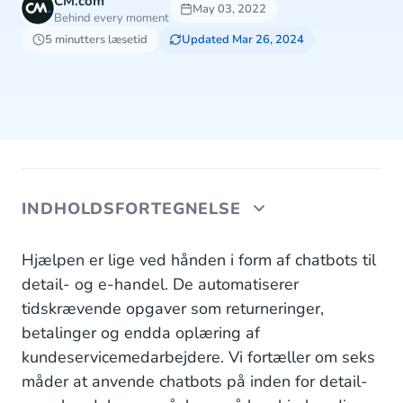
CM.com
May 03, 2022
Behind every moment
5 minutters læsetid
Updated Mar 26, 2024
INDHOLDSFORTEGNELSE
Acquisition chatbot
Hjælpen er lige ved hånden i form af chatbots til
detail- og e-handel. De automatiserer
Giv mulighed for betaling under samtale med en
tidskrævende opgaver som returneringer,
betalingschatbot
betalinger og endda oplæring af
Håndter returneringer automatisk med en
kundeservicemedarbejdere. Vi fortæller om seks
returneringschatbot
måder at anvende chatbots på inden for detail-