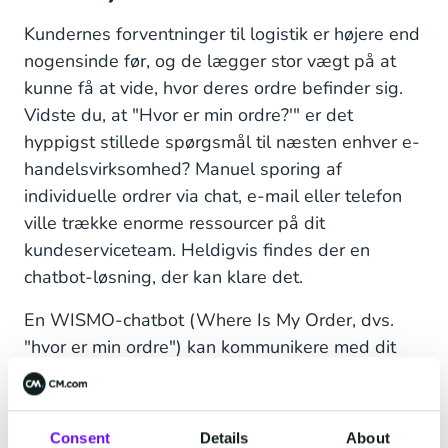
Kundernes forventninger til logistik er højere end
nogensinde før, og de lægger stor vægt på at
kunne få at vide, hvor deres ordre befinder sig.
Vidste du, at "Hvor er min ordre?'" er det
hyppigst stillede spørgsmål til næsten enhver e-
handelsvirksomhed? Manuel sporing af
individuelle ordrer via chat, e-mail eller telefon
ville trække enorme ressourcer på dit
kundeserviceteam. Heldigvis findes der en
chatbot-løsning, der kan klare det.
En WISMO-chatbot (Where Is My Order, dvs.
"hvor er min ordre") kan kommunikere med dit
datalager eller et tredjepartstransportfirmas
systemer for hurtigt at spore ordrer og derefter
præsentere oplysningerne på et kort eller som
Consent
Details
About