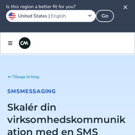
Is this region a better fit for you?
United States |
English
Go
Tilbage til blog
SMS
MESSAGING
Skalér din
virksomhedskommunik
ation med en SMS