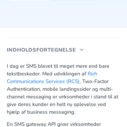
INDHOLDSFORTEGNELSE
Fordele ved integration af SMS Gateway API
I dag er SMS blevet til meget mere end bare
tekstbeskeder. Med udviklingen af
Rich
Større effektivitet med automatisering
Communications Services (RCS)
, Two-Factor
Authentication, mobile landingssider og multi-
Global SMS dækning
channel messaging er virksomheder i stand til at
Større synlighed og sporing
give deres kunder en helt ny oplevelse ved
hjælp af business messaging.
Hurtig, pålidelig og sikker levering
En SMS gateway API giver virksomheder
Integration med dine forretningssystemer