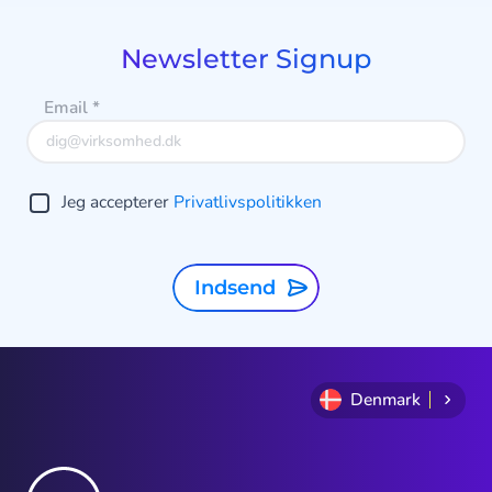
of
9
Newsletter Signup
Email
*
Jeg accepterer
Privatlivspolitikken
Indsend
Denmark