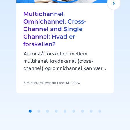
Multichannel,
Omnichannel, Cross-
Channel and Single
Channel: Hvad er
forskellen?
v
At forstå forskellen mellem
p
multikanal, krydskanal (cross-
channel) og omnichannel kan være
m
afgørende for at skabe en
vellykket kommunikationsstrategi,
6 minutters læsetid
·
Dec 04, 2024
3
der forbedrer kundeoplevelsen.
a
Mens alle tre strategier involverer
flere kanaler, varierer graden af
integration og samarbejde mellem
Item
dem.
1