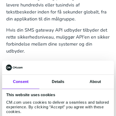
levere hundredvis eller tusindvis af
tekstbeskeder inden for få sekunder globalt, fra
din applikation til din målgruppe.
Hvis din SMS gateway API udbyder tilbyder det
rette sikkerhedsniveau, muliggør API'en en sikker
forbindelse mellem dine systemer og din
udbyder.
Integration med dine
forretningssystemer
Consent
Details
About
Vores SMS gateway API fungerer på tværs af
dine systemer og platforme, så du kan
This website uses cookies
administrere dine meddelelser fra en enkelt
CM.com uses cookies to deliver a seamless and tailored
grænseflade. Denne integrerede oplevelse giver
experience. By clicking “Accept” you agree with these
et mere sammenhængende og samlet overblik
cookies.