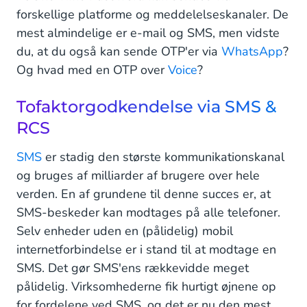
forskellige platforme og meddelelseskanaler. De
mest almindelige er e-mail og SMS, men vidste
du, at du også kan sende OTP'er via
WhatsApp
?
Og hvad med en OTP over
Voice
?
Tofaktorgodkendelse via SMS &
RCS
SMS
er stadig den største kommunikationskanal
og bruges af milliarder af brugere over hele
verden. En af grundene til denne succes er, at
SMS-beskeder kan modtages på alle telefoner.
Selv enheder uden en (pålidelig) mobil
internetforbindelse er i stand til at modtage en
SMS. Det gør SMS'ens rækkevidde meget
pålidelig. Virksomhederne fik hurtigt øjnene op
for fordelene ved SMS, og det er nu den mest