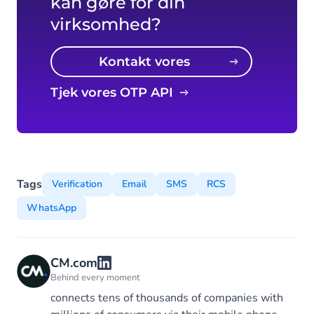
kan gøre for din
virksomhed?
Kontakt vores
eksperter
Tjek vores OTP API
Tags
Verification
Email
SMS
RCS
WhatsApp
CM.com
Behind every moment
connects tens of thousands of companies with