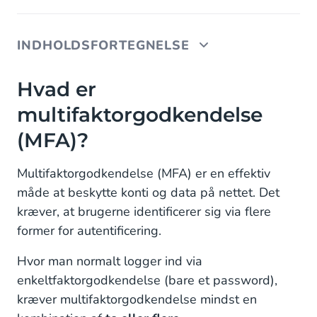
INDHOLDSFORTEGNELSE
Hvad er multifaktorgodkendelse (MFA)?
Hvad er
multifaktorgodkendelse
Hvad er tofaktorgodkendelse (2FA)?
(MFA)?
Tofaktorgodkendelse via SMS & RCS
Multifaktorgodkendelse (MFA) er en effektiv
Tofaktorgodkendelse via Email
måde at beskytte konti og data på nettet. Det
Tofaktorgodkendelse via WhatsApp
kræver, at brugerne identificerer sig via flere
former for autentificering.
Tofaktorgodkendelse via Push-beskeder
Hvor man normalt logger ind via
Tofaktorgodkendelse via Voice
enkeltfaktorgodkendelse (bare et password),
Tofaktorgodkendelse via Autentificerings-apps
kræver multifaktorgodkendelse mindst en