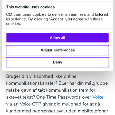
beskeder
This website uses cookies
CM.com uses cookies to deliver a seamless and tailored
Har dine kunder allerede taget din egen native
experience. By clicking “Accept” you agree with these
app til sig? Så kan du også integrere og aktivere
cookies.
tofaktorgodkendelse via push-notifikationer i din
egen app. Når en kunde f.eks. godkender en
Allow all
betaling online, skal de bekræfte det på deres
Adjust preferences
mobiltelefon via din egen app.
Deny
Tofaktorgodkendelse via Voice
Bruger din virksomhed ikke online
kommunikationskanaler? Eller har din målgruppe
måske gavn af talt kommunikation frem for
skrevet tekst? One Time Passwords over
Voice
via en Voice OTP giver dig mulighed for at nå
kunder med begrænset syn, uden mobiltelefoner