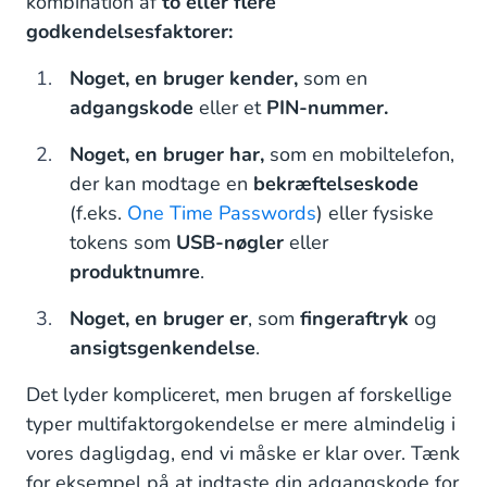
kombination af
to eller flere
Tofaktorgodkendelse via Backupkoder
godkendelsesfaktorer:
Den rigtige tofaktorgodkendelseskanal til dig
Noget, en bruger kender,
som en
adgangskode
eller et
PIN-nummer.
Noget, en bruger har,
som en mobiltelefon,
der kan modtage en
bekræftelseskode
(f.eks.
One Time Passwords
) eller fysiske
tokens som
USB-nøgler
eller
produktnumre
.
Noget, en bruger er
, som
fingeraftryk
og
ansigtsgenkendelse
.
Det lyder kompliceret, men brugen af forskellige
typer multifaktorgokendelse er mere almindelig i
vores dagligdag, end vi måske er klar over. Tænk
for eksempel på at indtaste din adgangskode for