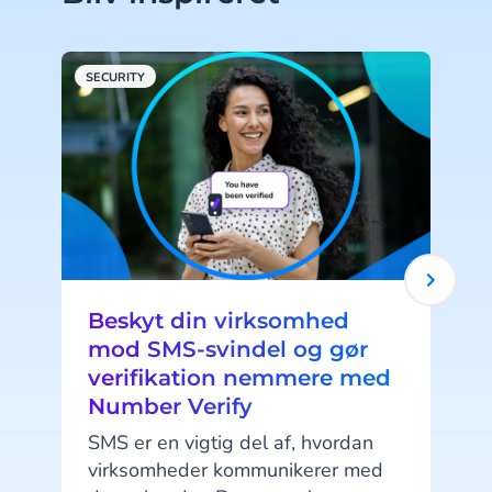
SECURITY
S
Beskyt din virksomhed
mod SMS-svindel og gør
verifikation nemmere med
Number Verify
SMS er en vigtig del af, hvordan
virksomheder kommunikerer med