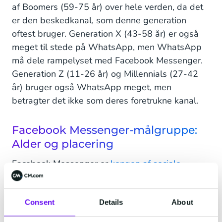
af Boomers (59-75 år) over hele verden, da det
er den beskedkanal, som denne generation
oftest bruger. Generation X (43-58 år) er også
meget til stede på WhatsApp, men WhatsApp
må dele rampelyset med Facebook Messenger.
Generation Z (11-26 år) og Millennials (27-42
år) bruger også WhatsApp meget, men
betragter det ikke som deres foretrukne kanal.
Facebook Messenger-målgruppe:
Alder og placering
Facebook Messenger er
kongen af sociale
beskedkanaler
i USA og rangerer som den mest
populære meddelelseskanal. Selv deres nabo
Canada er enig: Facebook Messenger er den
Consent
Details
About
foretrukne kanal! Faktisk har Nordamerika de