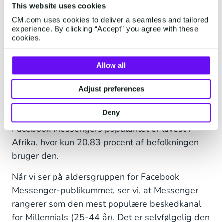
This website uses cookies
mest aktive Facebook-brugere: 82,3 procent af
CM.com uses cookies to deliver a seamless and tailored
befolkningen bruger denne sociale
experience. By clicking “Accept” you agree with these
medieplatform. I Europa har Facebook
cookies.
Messenger dog sværere ved at konkurrere om
popularitet med de andre meddelelseskanaler.
Allow all
Kun i Frankrig og Danmark lykkedes det at få fat
i titlen "mest populær". Generelt set formår
Adjust preferences
Facebook Messenger dog stadig at placere sig i
Deny
top tre i næsten alle europæiske lande.
Facebook Messengers popularitet er lavest i
Afrika, hvor kun 20,83 procent af befolkningen
bruger den.
Når vi ser på aldersgruppen for Facebook
Messenger-publikummet, ser vi, at Messenger
rangerer som den mest populære beskedkanal
for Millennials (25-44 år). Det er selvfølgelig den