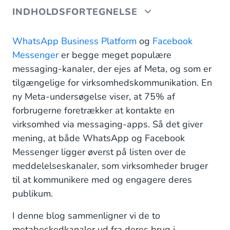
INDHOLDSFORTEGNELSE
WhatsApp Business Platform vs Facebook
WhatsApp Business Platform
og
Facebook
Messenger: Hvilken kanal er den rigtige for min
Messenger
er begge meget populære
virksomhed?
messaging-kanaler, der ejes af Meta, og som er
tilgængelige for virksomhedskommunikation. En
Oversigt over WhatsApp Business Platform
ny Meta-undersøgelse viser, at 75% af
Oversigt over Facebook Messenger
forbrugerne foretrækker at kontakte en
virksomhed via messaging-apps. Så det giver
Præferencer for målgruppen
mening, at både WhatsApp og Facebook
WhatsApp vs Facebook Messenger: Hvilke use
Messenger ligger øverst på listen over de
cases passer bedst til hvilken kanal?
meddelelseskanaler, som virksomheder bruger
til at kommunikere med og engagere deres
Kundeservice
publikum.
Marketing og salg
I denne blog sammenligner vi de to
Notifikationer og sikkerhed
metabeskedkanaler ud fra deres brug i