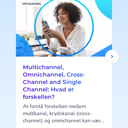
MESSAGING
R
Multichannel,
Omnichannel, Cross-
Channel and Single
Channel: Hvad er
forskellen?
At forstå forskellen mellem
multikanal, krydskanal (cross-
d
channel) og omnichannel kan være
afgørende for at skabe en