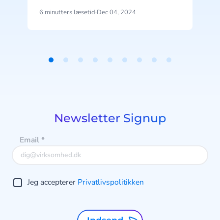
vellykket kommunikationsstrategi,
6 minutters læsetid
·
Dec 04, 2024
9
der forbedrer kundeoplevelsen.
Mens alle tre strategier involverer
flere kanaler, varierer graden af
L
integration og samarbejde mellem
Item
dem.
1
of
9
Newsletter Signup
Email
*
Jeg accepterer
Privatlivspolitikken