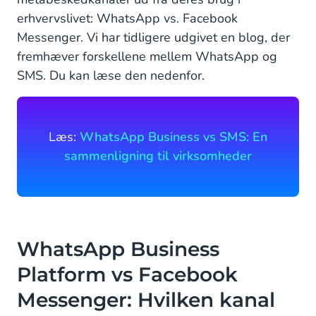
erhvervslivet: WhatsApp vs. Facebook
WhatsApp vs Facebook Messenger: Det bedste
Messenger. Vi har tidligere udgivet en blog, der
valg for din virksomhed
fremhæver forskellene mellem WhatsApp og
SMS. Du kan læse den nedenfor.
Læs:
WhatsApp Business vs SMS: En
sammenligning til virksomheder
WhatsApp Business
Platform vs Facebook
Messenger: Hvilken kanal