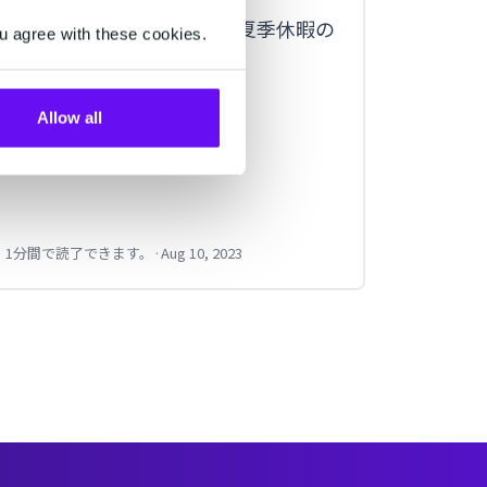
客・海
CM.com Japan株式会社、夏季休暇の
u agree with these cookies.
規申し
お知らせとなります。
の集客ツ
提供開
Allow all
海外で最
をビジ
客・海
お問い
1分間で読了できます。
·
Aug 10, 2023
2分間で読