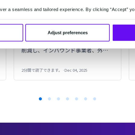
管理画面で利用できるサービス
er a seamless and tailored experience. By clicking “Accept” yo
「MSC」にAIを活用した自動翻訳
機能が新搭載！
Adjust preferences
企業がWhatsAppユーザーとやり取り
をする際の多言語対応の負担を大幅
削減し、インバウンド事業者、外国
人顧客へのサービス事業者の
WhatsApp Businessアカウントの保
2分間で読了できます。
·
Dec 04, 2025
有運用がより簡単に。