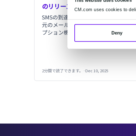
This website uses cookies
のリリース
CM.com uses cookies to deliv
SMSの到達・不到達の送信結果を送信
元のメールアドレスで受信できるオ
プション機能の登場でより利便性が
Deny
アップする、MailSMSの到達・不到達
レポートオプション機能に関するリ
リースです。
2分間で読了できます。
·
Dec 10, 2025
Item
2
of