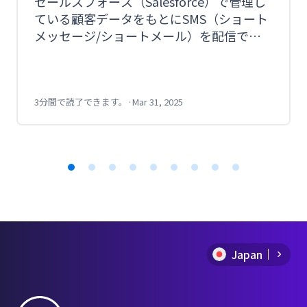
セールスフォース（Salesforce）で管理し
ている顧客データをもとにSMS（ショート
メッセージ/ショートメール）を配信でき
たら便利ですよね。 しかし、セールスフォ
ースのプラットフォームからSMSを配信す
るにはAPI連携かappexchangeの利用で開
発の手間がかかります。 CM.comのメール
3分間で読了できます。
·
Mar 31, 2025
配信機能からSMSを送信できるMail SMSを
利用することで、特段な開発を必要とせず
にメールと同じ手順でSMSが送信できま
す。 今回は、セールスフォースを活用して
Item
SMSを簡単に送る方法をご紹介します。
1
of
Japan
9