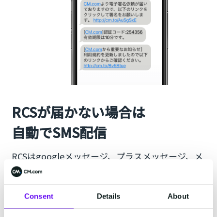
RCSが届かない場合は
自動でSMS配信
RCSはgoogleメッセージ、プラスメッセージ、メ
ッセージアプリで受信することができます。
RCSが届かない端末には自動でSMSで届けます。
受信できない
企業からのRCSを
端末 2026年7月
Consent
Details
About
現在