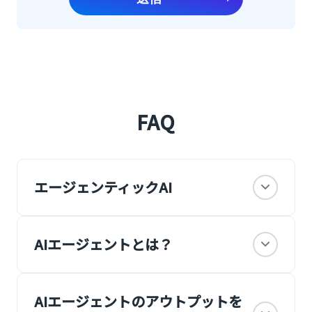
FAQ
エージェンティックAI
Agentic AI（エージェンティックAI）と
AIエージェントとは？
は、
自律的に判断し、行動してタスクを遂行で
きる AI のことです。
AIエージェントは、エージェンティックAI
AIエージェントのアウトプットを
Agentic AI では、AI エージェントが自ら意
を構成する重要な要素です。