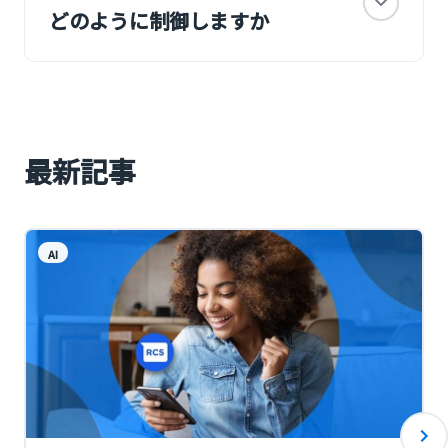
思決定を行い、必要なアクションを実行
エージェンティックAIの枠組みの中で、AI
どのように制御しますか
し、その結果から学習して、時間とともに
エージェントは一定の自律性を持つ仮想の
改善していくことができます。
従業員として機能し、企業に代わって業務
では、AIエージェントはどのように制御す
を遂行するよう設計されています。
ればよいのでしょうか。
AIエージェントにはさまざまな種類があり
大きく分けて、2つの重要なポイントがあ
ます。
ります。
最新記事
たとえば、
① ガバナンスと品質管理を備えたプラット
注文管理を支援し、業務を効率化するエー
フォームを利用する
ジェント
まず重要なのは、ガバナンス（統制）や品
購買アドバイスを提供し、コンバージョン
AI
質管理の仕組みを備えたプラットフォーム
や売上向上を支援するエージェント
を使用することです。具体的には、明確な
などがあり、用途は多岐にわたります。
目的・ゴールを設定すること、役割ベース
また、企業が作成できる AI エージェント
のアクセス権限（Role-based Access）を
の数に、実質的な制限はありません。
実装することです。これにより、AIツール
業務内容や目的に応じて、必要な数だけ AI
が不正に利用されることを防止し、
エージェントを構築することが可能です。
適切に管理された状態で AI エージェント