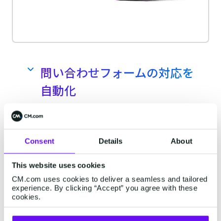
問い合わせフォームの対応を
自動化
問い合わせの種類によってチャッ
トの質問を変えて、顧客が本当に
求めている対応を実現
Consent
Details
About
マニュアルや利用ガイドをチ
多種多様な問い合わせにも、HALOが臨
ャット形式に
機応変に質問をすることで顧客のニー
This website uses cookies
ズに合わせて情報の提供、メールの送
CM.com uses cookies to deliver a seamless and tailored
紙やPDFで配布せず、チャットで
experience. By clicking “Accept” you agree with these
信、設定の変更までを実現できます。
cookies.
ユーザーが知りたい情報を提供
HALOで製品情報などをPDFやURLでア