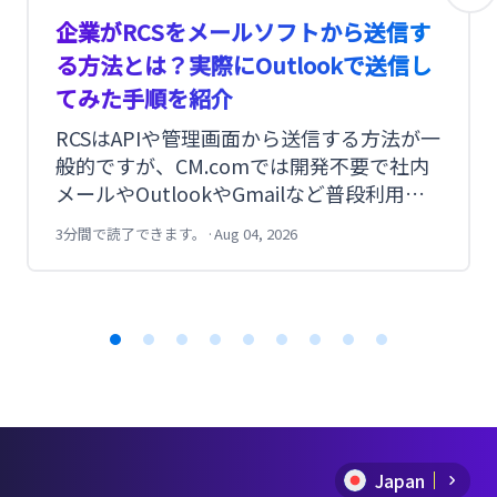
を運用できます。
企業がRCSをメールソフトから送信す
② AIエージェントのパフォーマンスを継続
る方法とは？実際にOutlookで送信し
的に監視する
てみた手順を紹介
次に重要なのは、AIエージェントの挙動や
成果を継続的にモニタリングすることで
RCSはAPIや管理画面から送信する方法が一
す。ダッシュボードを活用して、エージェ
般的ですが、CM.comでは開発不要で社内
ントの行動、実行結果、パフォーマンス指
メールやOutlookやGmailなど普段利用し
標を把握し、その内容に応じて AI エージ
ているメールソフトやPORTERSなどのメ
3分間で読了できます。
·
Aug 04, 2026
ェントを調整・改善していきます。これに
ール送信システムからも送信できます。今
回は実際にOutlookからRCSを送信した手
より、すべてがスムーズに動作し、成果が
順を紹介します。
継続的に向上する状態を維持できます。
Item
1
of
Japan
9