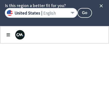
Is this region a better fit for you?
United States |
English
Go
AI.
ENLIGHTENED
簡単なのにすごい。
人間のようなチャッ
ト返信AI
誰でもすぐ利用できる、考えて行動する問い合
わせ対応サービス