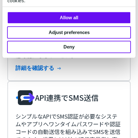
cookies.
メール形式でSMSを送信で
きるMail SMS
Allow all
CRMやSFA、マーケティングオートメーシ
Adjust preferences
ョンツールなど、メール配信機能があれ
ば、どんなメールソフトからでもSMSが配
Deny
信可能になるサービス。
詳細を確認する
API連携でSMS送信
シンプルなAPIでSMS認証が必要なシステ
ムやアプリへワンタイムパスワードや認証
コードの自動送信を組み込みでSMSを送信