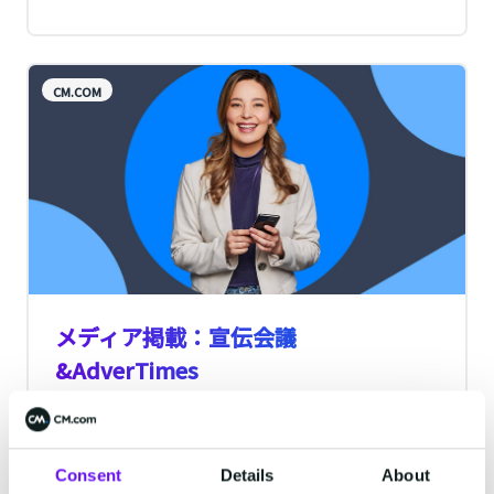
のSMS配信サービスを利用する企業は独自
ドメインをSMS本文に挿入される短縮URL
を任意のものに設定することが可能になり
CM.COM
ました。
メディア掲載：宣伝会議
&AdverTimes
宣伝会議紙面およびAdverTimes様にて、
「「携帯電話番号」から始めるマーケティ
ングDX～CM.comが考えるデータ利活用の
Consent
Details
About
第一歩」」のインタビューが掲載されまし