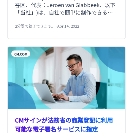
谷区、代表：Jeroen van Glabbeek、以下
「当社」)は、自社で簡単に制作できるパ
ーソナライズドLP広告をSMSで配信できる
パッケージサービス「MMC(Mobile
2分間で読了できます。
·
Apr 14, 2022
Marketing Cloud)」に、顧客データの管理
や販促効果を測定できるCustomer Data
Platform(以下「CDP」)を4月14日に機能
CM.COM
追加したことをお知らせします。これによ
り、MMCでアップロードした顧客情報と
LP広告の配信結果を活かした、精度の高い
パーソナライズドLP広告の配信がSMSで可
能となりました。
CMサインが法務省の商業登記に利用
可能な電子署名サービスに指定