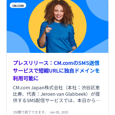
CM.COM
プレスリリース：CM.comのSMS送信
サービスで短縮URLに独自ドメインを
利用可能に
CM.com Japan株式会社（本社：渋谷区恵
比寿、代表：Jeroen van Glabbeek）が提
供するSMS配信サービスでは、本日から
「独自ドメイン機能」をリリースしたこと
をお知らせいたします。これにより、当社
2分間で読了できます。
·
Jun 05, 2023