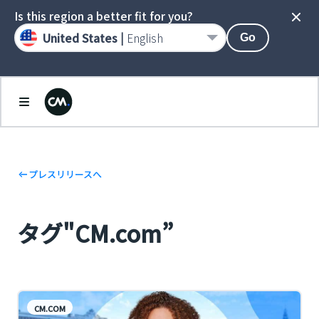
Is this region a better fit for you?
United States |
English
Go
プレスリリースへ
タグ"CM.com”
CM.COM