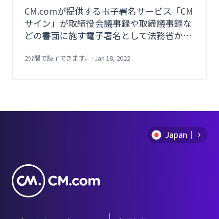
CM.comが提供する電子署名サービス「CM
サイン」が取締役会議事録や取締議事録な
どの書面に施す電子署名として法務省から
指定がなされました。これにより商業登記
のオンライン申請にCMサインをご利用い
2分間で読了できます。
·
Jan 18, 2022
ただけます。
Japan