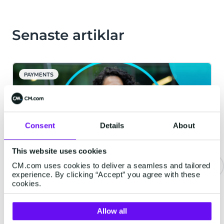
Senaste artiklar
PAYMENTS
Consent
Details
About
This website uses cookies
CM.com uses cookies to deliver a seamless and tailored
experience. By clicking “Accept” you agree with these
cookies.
Skydda ditt företag mot SMS-
bedrägeri och gör verifiering
enklare med Number Verify
Allow all