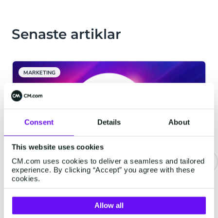
Senaste artiklar
MARKETING
Consent
Details
About
This website uses cookies
CM.com uses cookies to deliver a seamless and tailored
experience. By clicking “Accept” you agree with these
cookies.
CM.com lanserar Agentic AI-
plattformen HALO
Allow all
Breda, 6 februari 2025 - CM.com