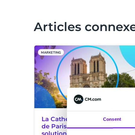
Articles connex
MARKETING
La Cathédrale Notre-Dame
Consent
de Paris met en place une
solution de réservation