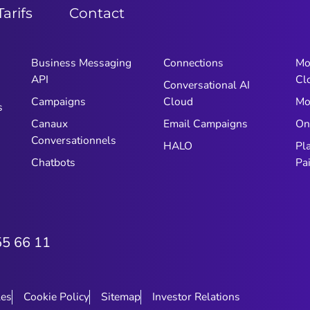
Tarifs
Contact
Business Messaging
Connections
Mo
API
Cl
Conversational AI
Campaigns
Cloud
Mo
s
Canaux
Email Campaigns
On
Conversationnels
HALO
Pl
Chatbots
Pa
55 66 11
les
Cookie Policy
Sitemap
Investor Relations