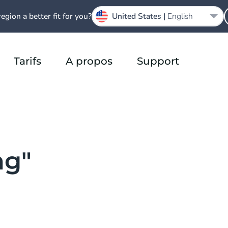
region a better fit for you?
United States |
English
Tarifs
A propos
Support
ng"