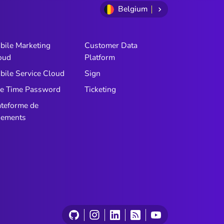
Circuit
Belgium
encore 
de guid
après l
bile Marketing
Customer Data
égaleme
oud
Platform
contre d
bile Service Cloud
Sign
sécurité
e Time Password
Ticketing
ateforme de
iements