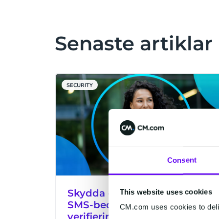
Senaste artiklar
SECURITY
Consent
Skydda ditt företag mot
This website uses cookies
SMS-bedrägeri och gör
CM.com uses cookies to deliv
verifiering enklare med