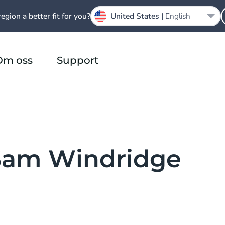
region a better fit for you?
United States |
English
Om oss
Support
 Sam Windridge