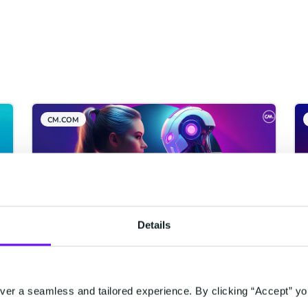
CM.COM
Details
Agenter för förändring
er a seamless and tailored experience. By clicking “Accept” yo
En reflektion över CM.com i AI-