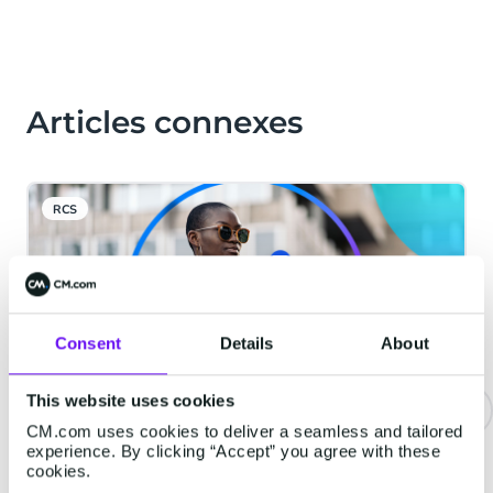
Articles connexes
RCS
Consent
Details
About
This website uses cookies
CM.com uses cookies to deliver a seamless and tailored
RCS for Business : 3 types de
experience. By clicking “Accept” you agree with these
cookies.
messages et 3 cas d'usage