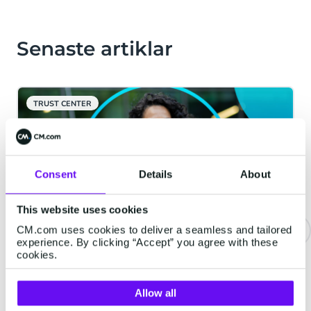
Senaste artiklar
TRUST CENTER
Consent
Details
About
This website uses cookies
CM.com uses cookies to deliver a seamless and tailored
experience. By clicking “Accept” you agree with these
cookies.
Skydda ditt företag mot SMS-
bedrägeri och gör verifiering
enklare med Number Verify
Allow all