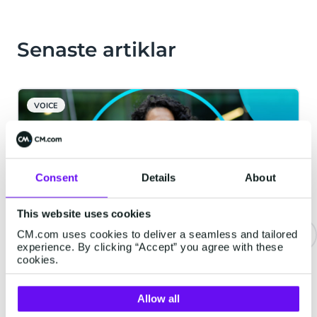
Senaste artiklar
VOICE
Consent
Details
About
This website uses cookies
CM.com uses cookies to deliver a seamless and tailored
experience. By clicking “Accept” you agree with these
cookies.
Skydda ditt företag mot SMS-
bedrägeri och gör verifiering
enklare med Number Verify
Allow all